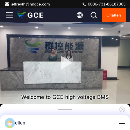
jeffreyth@hngce.com
0086-731-86187065
Chatten
Standaard 19 inch rack installatie
ellen
hoogspannings BMS met NMC batterij type