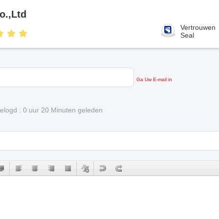
o.,Ltd
Vertrouwen
Seal
Ga Uw E-mail in
ngelogd : 0 uur 20 Minuten geleden