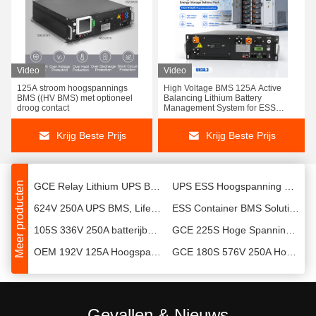
Video
Video
195S 624V 400A ESS BMS, BESS High Voltage Battery Management System
480V 400A zonnebatterijbeheersysteem, BMS voor batterijrekkast 20Kw 19Kw
125A stroom hoogspannings
High Voltage BMS 125A Active
BMS ((HV BMS) met optioneel
Balancing Lithium Battery
GCE BMS Management System 210S 672V 500A hoogspanningsmeester met relaiscontactor
Relaisoplossing Masters In Bms 225S 720V DC 630A 5U Ultimatron
droog contact
Management System for ESS
BESS Energy Storage Battery Rack
GCE 38S 120V 100A Smart Bms Lifepo4 W410xH232xD128cm Efficiënt
63S Lithiumbatterijbeheersysteem Bms 208V 50A alles in één
with CAN RS485 Communication
Krijg Beste Prijs
Krijg Beste Prijs
30S 96V 50A geïntegreerd BMS voor thuisopslag van zonnebatterijen
GCE 192V 50A geïntegreerd BMS-integratiesysteem Hoogspanning voor Lifepo4 batterij
GCE Relay Lithium UPS Battery Management System HV 720V DC 500A
UPS ESS Hoogspanning BMS 160S 512V 400A 500A Met CANBUS RS485
Meer producten
624V 250A UPS BMS, Lifepo4 Lithium Battery Management System Met 15S BMU
ESS Container BMS Solution, 256V 250A Lithium Battery Management System
105S 336V 250A batterijbeheersysteem BMS voor LFP NCM LTO BESS UPS
GCE 225S Hoge Spanning Bms 720V 160A 15S BMU voor energieopslag UPS
OEM 192V 125A Hoogspanning BMS Bess Battery Energy Storage System
GCE 180S 576V 250A Hoogspanningsmaster BMS met relaiscontactor
GCE Lithium Ion Battery Bms 75S 250A 240V Relaisoplossing Hoogspanning
GCE 150S 480V 250A hoogspanningsbatterijbeheersysteem met 15S BMU
GCE 528V 250A Relay high voltage BMS(HV BMS) lifepo4 Met 15S BMU 16S BMU
Rs485 Master Slave BMS, 210S 672V 250A Lifepo4 Batterijbeheersysteem
30S 96V 50A geïntegreerd BMS voor thuisopslag van zonnebatterijen
GCE 192V 50A geïntegreerd BMS-integratiesysteem Hoogspanning voor Lifepo4 batterij
Gevallen & Nieuws