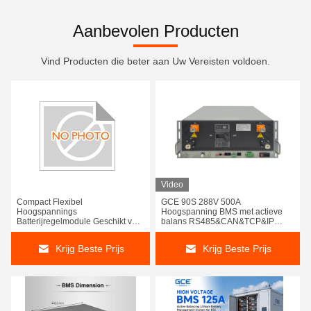
Aanbevolen Producten
Vind Producten die beter aan Uw Vereisten voldoen.
Video
Compact Flexibel
GCE 90S 288V 500A
Hoogspannings
Hoogspanning BMS met actieve
Batterijregelmodule Geschikt voor
balans RS485&CAN&TCP&IP
Integratie in Hybride Elektrische
Communicatie Interface
Voertuig Batterijsystemen
Krijg Beste Prijs
Krijg Beste Prijs