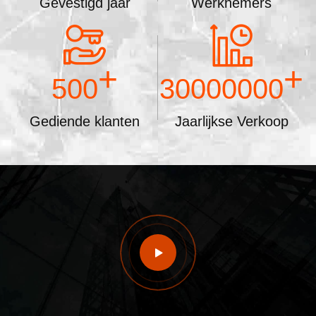
Gevestigd jaar
Werknemers
+
+
500
30000000
Gediende klanten
Jaarlijkse Verkoop