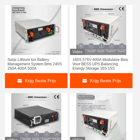
Video
Solar Lithium Ion Battery
180S 576V 400A Modulaire Bms
Management System Bms 240S
Voor BESS UPS Balancing
250A 400A 500A
Energy Storage 16S 15S
Krijg Beste Prijs
Krijg Beste Prijs