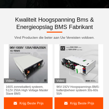
Kwaliteit Hoogspanning Bms &
Energieopslag BMS Fabrikant
Vind Producten die beter aan Uw Vereisten voldoen.
Video
Video
160S zonnebatterij systeem,
96V-192V Hoogspannings BMS-
512V 250A High Voltage Master
batterijbeheer systeem 30s-60s
Slave BMS
50A
Krijg Beste Prijs
Krijg Beste Prijs