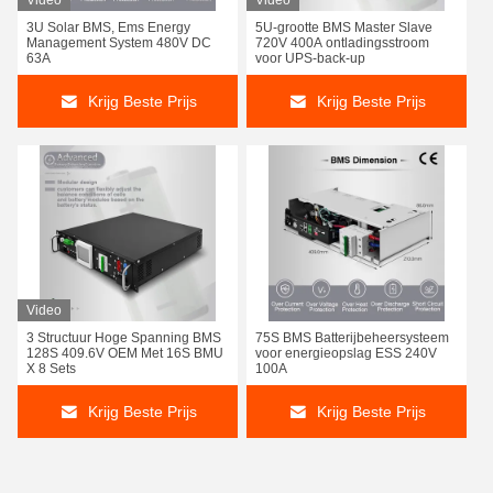
Video
Video
3U Solar BMS, Ems Energy
5U-grootte BMS Master Slave
Management System 480V DC
720V 400A ontladingsstroom
63A
voor UPS-back-up
Krijg Beste Prijs
Krijg Beste Prijs
Video
3 Structuur Hoge Spanning BMS
75S BMS Batterijbeheersysteem
128S 409.6V OEM Met 16S BMU
voor energieopslag ESS 240V
X 8 Sets
100A
Krijg Beste Prijs
Krijg Beste Prijs