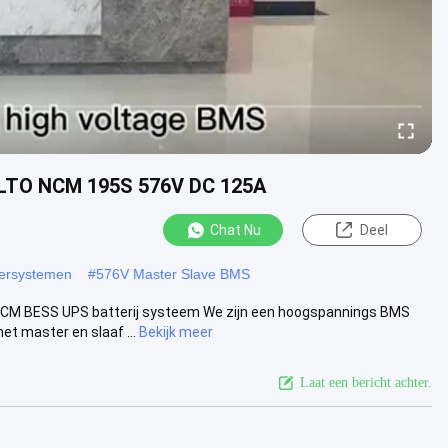
P LTO NCM 195S 576V DC 125A
Chat Nu
Deel
eersystemen
#
576V Master Slave BMS
NCM BESS UPS batterij systeem We zijn een hoogspannings BMS
t master en slaaf ...
Bekijk meer
Laat een bericht achter.