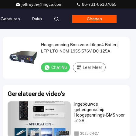
jeffreyth@hngce.com
86-731-86187065
Gebeuren
Chatten
Dutch
Hoogspanning Bms voor Lifepo4 Batterij
LFP LTO NCM 195S 576V DC 125A
Chat Nu
Leer Meer
Gerelateerde video's
Ingebouwde
geheugenschip
Hoogspannings-BMS voor
512V
Spanningsvochtigheid
5%-75%RH Capaciteit
hoogspanning bms
00:26
2025-04-27