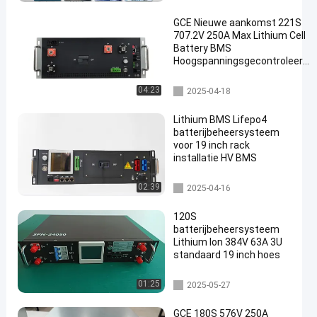
Gegevensgeheugen
GCE Nieuwe aankomst 221S
707.2V 250A Max Lithium Cell
Battery BMS
Hoogspanningsgecontroleerde
balans optioneel in
serie/parallel
hoogspanning bms
04:23
2025-04-18
Lithium BMS Lifepo4
batterijbeheersysteem
voor 19 inch rack
installatie HV BMS
Batterijbeheersysteem
02:39
2025-04-16
120S
batterijbeheersysteem
Lithium Ion 384V 63A 3U
standaard 19 inch hoes
ess bms
01:25
2025-05-27
GCE 180S 576V 250A