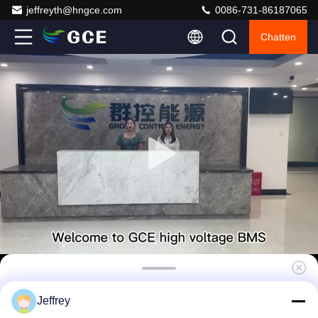
jeffreyth@hngce.com
0086-731-86187065
Chatten
180S 576V 250A Hoogspanning BMS, 15s
Jeffrey
Lifepo4 Battery Management System