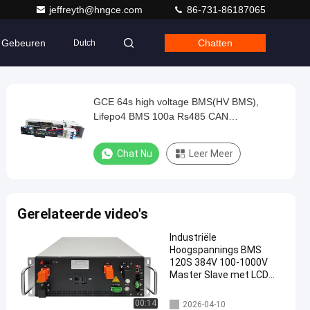
jeffreyth@hngce.com
86-731-86187065
Gebeuren
Chatten
Dutch
GCE 64s high voltage BMS(HV BMS),
Lifepo4 BMS 100a Rs485 CAN
Communicatie
Chat Nu
Leer Meer
Gerelateerde video's
Industriële
Hoogspannings BMS
120S 384V 100-1000V
Master Slave met LCD
voor LiFePO4
hoogspanning bms
00:14
2026-04-10