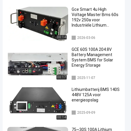
Gce Smart 4u High
Voltage Master Bms 60s
192v 250a voor
Industriële Lithium
Batterij Energieopslag
UPS
hoogspanning bms
00:14
2026-03-06
GCE 60S 100A 204.8V
Battery Management
System BMS for Solar
Energy Storage
Geïntegreerd GBS
00:17
2025-11-07
Lithiumbatterij BMS 140S
448V 125A voor
energieopslag
hoogspanning bms
2025-09-09
00:14
75~30S 100A Lithium