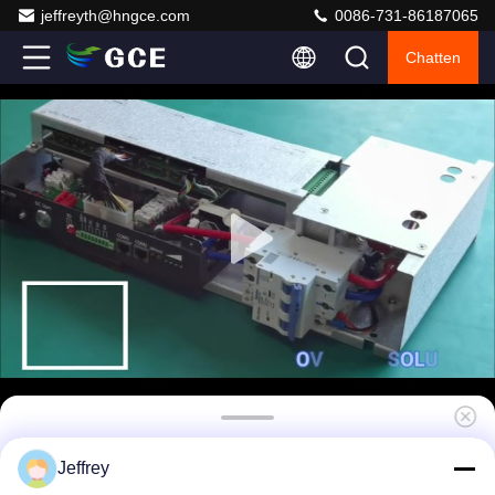
jeffreyth@hngce.com
0086-731-86187065
Chatten
19 Pakken van de de Hoogspanningsbms
Jeffrey
720V 250A 12S 15S 16S 24S Batterij van de