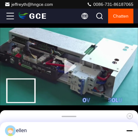
jeffreyth@hngce.com
0086-731-86187065
Chatten
De in het groot Hoofdslaaf BMS high voltage
ellen
BMS(HV BMS) 240S 768V 400A met RS485