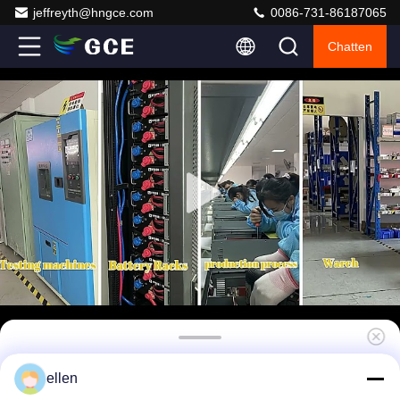
jeffreyth@hngce.com
0086-731-86187065
Chatten
Het Beheersysteem Hoofdbms van de hoog
ellen
rendementlifepo4 Batterij met RS485/CAN-