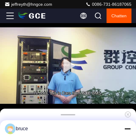
jeffreyth@hngce.com
0086-731-86187065
Chatten
Betrouwbare hoogspannings-BMS voor
bruce
optimale prestaties van 165S-