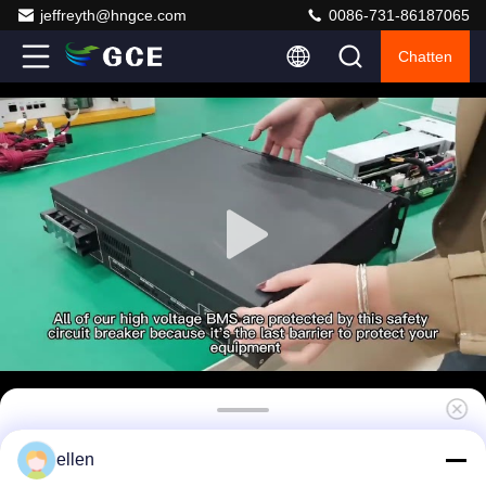
jeffreyth@hngce.com
0086-731-86187065
Chatten
LTO Hoogspannings-BMS 50A TCPIP-
ellen
communicatieprotocol DC12V-DC48V