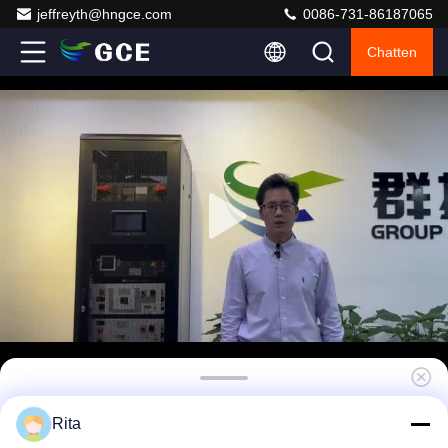
jeffreyth@hngce.com
0086-731-86187065
Chatten
Fabriek rechtstreeks verkoop Hoogspanning
Rita
BMS 187S 598.4V 125A BMS Voor