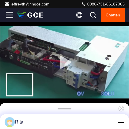
jeffreyth@hngce.com
0086-731-86187065
Chatten
75S 50A Kosteneffectieve Master Slave BMS
Rita
240V BMS gebruikt voor BESS