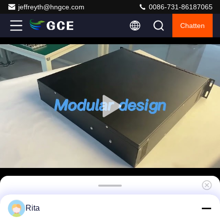
jeffreyth@hngce.com
0086-731-86187065
Chatten
Zwarte zandkorrels Hoogspanning BMS 2U
Rita
50A 112S 358.4V Met 3,5 inch HMI display