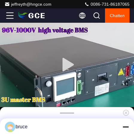
jeffreyth@hngce.com
0086-731-86187065
Chatten
512V 125A Lifepo4 BMS
bruce
Batterijbeheersysteem UPS BMS Met Adv.