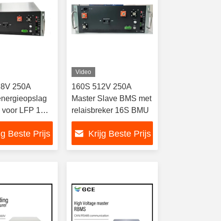
Video
28V 250A
160S 512V 250A
 energieopslag
Master Slave BMS met
 voor LFP 15S
relaisbreker 16S BMU
jg Beste Prijs
Krijg Beste Prijs