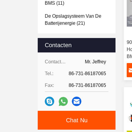
BMS
(11)
De Opslagsysteem Van De
Batterijenergie
(21)
Batterijmacht
(8)
90
Contacten
Ho
B
Contacten:
Mr. Jeffrey
re
en
Tel.:
86-731-86187065
Fax:
86-731-86187065
Chat Nu