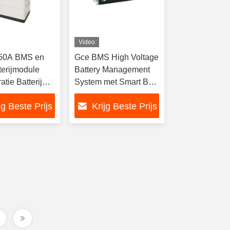
Video
 50A BMS en
Gce BMS High Voltage
terijmodule
Battery Management
atie Batterij
System met Smart Bms
opslag systeem
240s Bms 768v 250a
jg Beste Prijs
Krijg Beste Prijs
4u Master Rbms