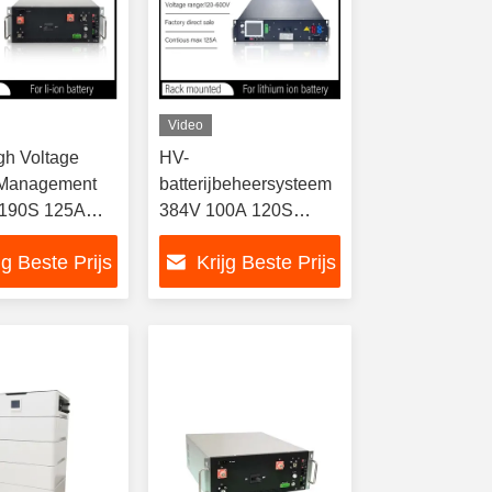
Video
h Voltage
HV-
 Management
batterijbeheersysteem
 190S 125A
384V 100A 120S
Slave BMS met
Lifepo4-batterijen voor
jg Beste Prijs
Krijg Beste Prijs
BMS NMC LTO
UPS en BESS met
ne-
CAN/RS485-
opslag
communicatierelaisbms