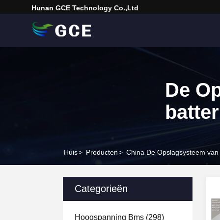
Hunan GCE Technology Co.,Ltd
De Op
batter
Huis
>
Producten
>
China De Opslagsysteem van d
Categorieën
Hoogspanning Bms
(298)