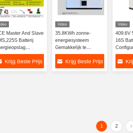
ideo
Video
Video
E Master And Slave
35.8KWh zonne-
409.6V
S,225S Batterij
energiesysteem
16S Bat
ergieopslag
Gemakkelijk te
Configur
steem, 720V 250A
installeren Compatibel
energie
Krijg Beste Prijs
Krijg Beste Prijs
Kri
fepo4 Batterij Bms
met de meeste
omvormers
1
2