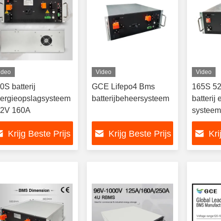
ideo
Video
Video
0S batterij
GCE Lifepo4 Bms
165S 5
ergieopslagsysteem
batterijbeheersysteem
batterij
2V 160A
systeem
16S
Krijg Beste Prijs
Krijg Beste Prijs
Kri