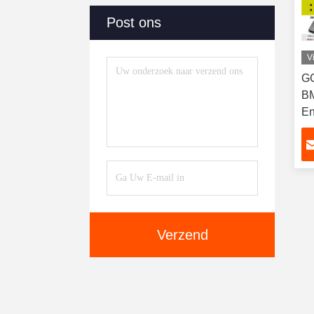
Post ons
V
GC
BM
En
Sy
Li
Verzend