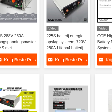
Video
Video
S 288V 250A
225S batterij energie
GCE Hig
ogspanningsmaster
opslag systeem, 720V
Battery
MS met
250A Lifepo4 batterij
System
laiscontactor batterij
Bms
Master 
Krijg Beste Prijs
Krijg Beste Prijs
Kri
ergieopslag systeem
Relay 
LFP zon
energie