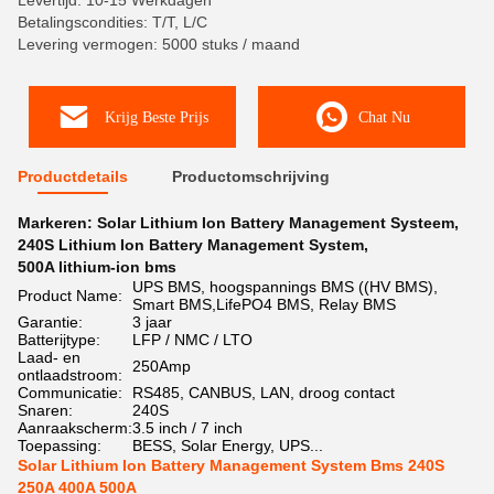
Levertijd: 10-15 Werkdagen
Betalingscondities: T/T, L/C
Levering vermogen: 5000 stuks / maand
Krijg Beste Prijs
Chat Nu
Productdetails
Productomschrijving
Markeren:
Solar Lithium Ion Battery Management Systeem
,
240S Lithium Ion Battery Management System
,
500A lithium-ion bms
UPS BMS, hoogspannings BMS ((HV BMS),
Product Name:
Smart BMS,LifePO4 BMS, Relay BMS
Garantie:
3 jaar
Batterijtype:
LFP / NMC / LTO
Laad- en
250Amp
ontlaadstroom:
Communicatie:
RS485, CANBUS, LAN, droog contact
Snaren:
240S
Aanraakscherm:
3.5 inch / 7 inch
Toepassing:
BESS, Solar Energy, UPS...
Solar Lithium Ion Battery Management System Bms 240S
250A 400A 500A