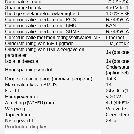
Nominale stroom
-250A~250A
Spanningsbereik
450 V tot 10
Huidige steekproefnauwkeurigheid
10,0% FSR
Communicatie-interface met PCS
RS485/CAN
Communicatie-interface met BMU
KAN
Communicatie-interface met SBMS
RS485/CAN
Communicatie met monitoringssoftware/EMS
Ethernet
Ondersteuning van IAP-upgrade
- Ja, dat klopt
Ondersteuning van HMI-weergave en
Ja (optioneel
parameter
Isolatie detectie
Ja (optioneel
Ondersteunin
Hoogspanningsmodul
(optioneel)
Droge contactuitgang (normaal geopend)
Tot 3
Maximale qty van BMU's
13
Kracht
24VDC ((18~
Energieverbruik
≤ 20 W
Afmeting ((W*H*D) mm
4U (440*133
Weg weg.
Voorzijde
Tapcentrum
Geen steun
Nettogewicht
28 kg
Producten display