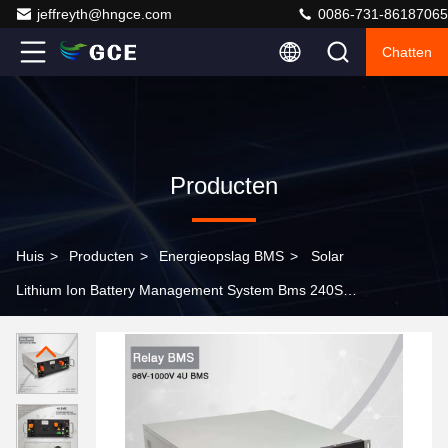
jeffreyth@hngce.com
0086-731-86187065
Chatten
Producten
Huis
>
Producten
>
Energieopslag BMS
>
Solar
Lithium Ion Battery Management System Bms 240S
250A 400A 500A