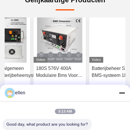
Video
Video
et algemeen
180S 576V 400A
Batterijbeheer Sma
tterijbeheersysteem
Modulaire Bms Voor
BMS-systeem 180
BESS UPS Balancing
576V 125A 3U Vo
Energy Storage 16S
opslag in PV-centr
ellen
jg Beste Prijs
Krijg Beste Prijs
Krijg Beste Pr
15S
5:13 AM
Good day, what product are you looking for?