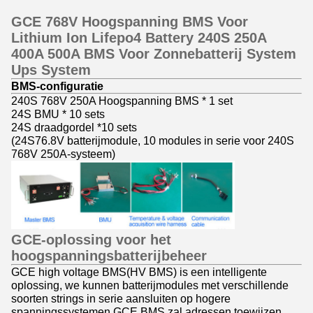
GCE 768V Hoogspanning BMS Voor
Lithium Ion Lifepo4 Battery 240S 250A
400A 500A BMS Voor Zonnebatterij System
Ups System
BMS-configuratie
240S 768V 250A Hoogspanning BMS * 1 set
24S BMU * 10 sets
24S draadgordel *10 sets
(24S76.8V batterijmodule, 10 modules in serie voor 240S
768V 250A-systeem)
GCE-oplossing voor het
hoogspanningsbatterijbeheer
GCE high voltage BMS(HV BMS) is een intelligente
oplossing, we kunnen batterijmodules met verschillende
soorten strings in serie aansluiten op hogere
spanningssystemen.GCE BMS zal adressen toewijzen