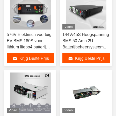
Video
576V Elektrisch voertuig
144V/45S Hoogspanning
EV BMS 180S voor
BMS 50 Amp 2U
lithium lifepo4 batterij
Batterijbeheersysteem
ESS USP Solar
voor energieopslag
Krijg Beste Prijs
Krijg Beste Prijs
Video
Video