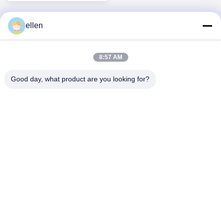
ellen
1
8:57 AM
Good day, what product are you looking for?
Hunan GCE Technology Co.,Ltd
jeffreyth@hngce.com
0086-731-86187065
Gebouw B3, 602, Science and Technology New City,
Changsha County, Changsha City, provincie Hunan