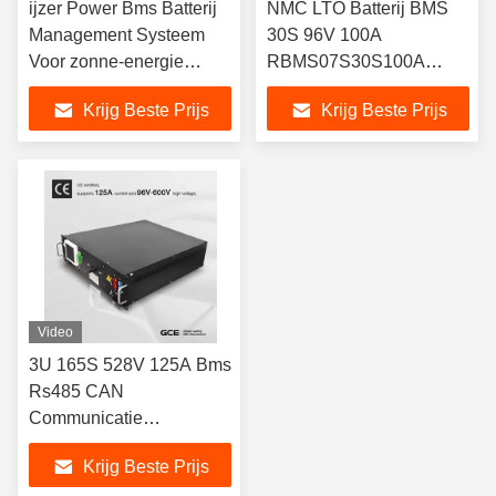
ijzer Power Bms Batterij
NMC LTO Batterij BMS
Management Systeem
30S 96V 100A
Voor zonne-energie
RBMS07S30S100A
opslag 60S 192V
Bluetooth ondersteunen
Krijg Beste Prijs
Krijg Beste Prijs
Video
3U 165S 528V 125A Bms
Rs485 CAN
Communicatie
Batterijopslagbeheersysteem
Krijg Beste Prijs