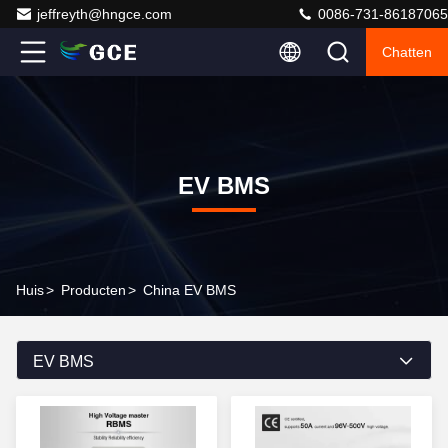
jeffreyth@hngce.com
0086-731-86187065
Chatten
EV BMS
Huis
>
Producten
>
China EV BMS
EV BMS