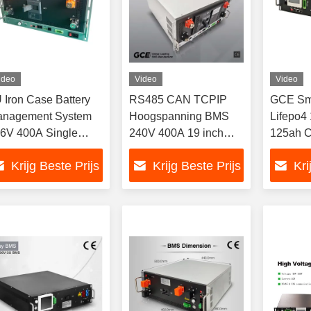
ideo
Video
Video
 Iron Case Battery
RS485 CAN TCPIP
GCE Sm
nagement System
Hoogspanning BMS
Lifepo4
6V 400A Single
240V 400A 19 inch
125ah 
binet
grootte 5U ijzeren doos
communi
Krijg Beste Prijs
Krijg Beste Prijs
Kri