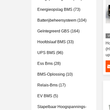
Energieopslag BMS
(73)
Batterijbeheersysteem
(104)
Geïntegreerd GBS
(164)
V
Hoofdslaaf BMS
(33)
Ho
(H
UPS BMS
(96)
up
75
Ess Bms
(28)
BMS-Oplossing
(10)
Relais-Bms
(17)
EV BMS
(5)
Stapelbaar Hoogspannings-