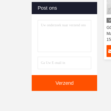
Post ons
V
GC
Ma
1
LA
Verzend