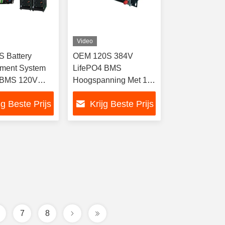
Video
 Battery
OEM 120S 384V
ment System
LifePO4 BMS
 BMS 120V
Hoogspanning Met 15s
92V 240V 384V
16s Slave BMU
jg Beste Prijs
Krijg Beste Prijs
A Relais BMS
485 CAN
catie
7
8