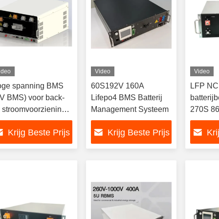
ideo
Video
Video
ge spanning BMS
60S192V 160A
LFP NC
V BMS) voor back-
Lifepo4 BMS Batterij
batterij
 stroomvoorziening
Management Systeem
270S 86
0v 512v 500A
voltag
Krijg Beste Prijs
Krijg Beste Prijs
Kri