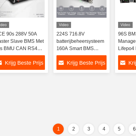
ideo
Video
Video
E 90s 288V 50A
224S 716.8V
96S BMS
ster Slave BMS Met
batterijbeheersysteem
Manage
5s BMU CAN RS485
160A Smart BMS
Lifepo4
N Protocol
Lifepo4
144V 1
Krijg Beste Prijs
Krijg Beste Prijs
Kri
480V 50
Met RS
communi
1
2
3
4
5
6