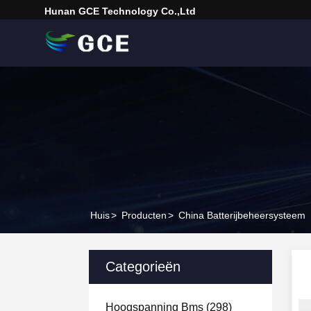
Hunan GCE Technology Co.,Ltd
Huis
>
Producten
>
China Batterijbeheersysteem
Categorieën
Hoogspanning Bms
(298)