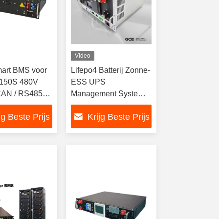
Video
art BMS voor
Lifepo4 Batterij Zonne-
 150S 480V
ESS UPS
CAN / RS485
Management System
catie
272S 870.4V 400A
jg Beste Prijs
Krijg Beste Prijs