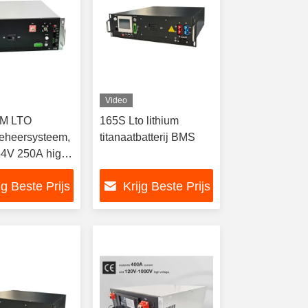
Video
M LTO
165S Lto lithium
beheersysteem,
titanaatbatterij BMS
4V 250A high
e BMS(HV BMS)
jg Beste Prijs
Krijg Beste Prijs