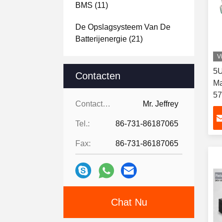
BMS
(11)
De Opslagsysteem Van De
Batterijenergie
(21)
V
Batterijmacht
(8)
5U
Contacten
Ma
57
Contacten:
Mr. Jeffrey
Ca
Tel.:
86-731-86187065
Fax:
86-731-86187065
Chat Nu