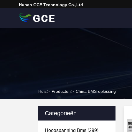
Hunan GCE Technology Co.,Ltd
Huis
>
Producten
>
China BMS-oplossing
Categorieën
Hoogspanning Bms
(299)