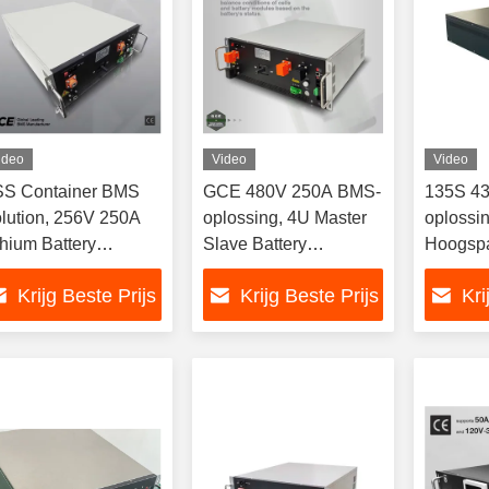
ideo
Video
Video
S Container BMS
GCE 480V 250A BMS-
135S 4
lution, 256V 250A
oplossing, 4U Master
oplossi
thium Battery
Slave Battery
Hoogspa
nagement System
Management System
RS485
Krijg Beste Prijs
Krijg Beste Prijs
Kri