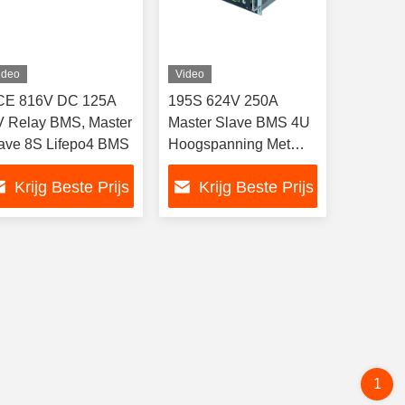
ideo
Video
CE 816V DC 125A
195S 624V 250A
 Relay BMS, Master
Master Slave BMS 4U
ave 8S Lifepo4 BMS
Hoogspanning Met
Relais Contactor
Krijg Beste Prijs
Krijg Beste Prijs
1