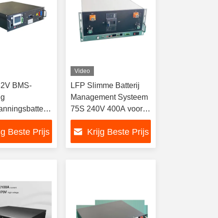
Video
32V BMS-
LFP Slimme Batterij
ng
Management Systeem
nningsbatterijbeheersysteem
75S 240V 400A voor
/CAN
UPS ESS
jg Beste Prijs
Krijg Beste Prijs