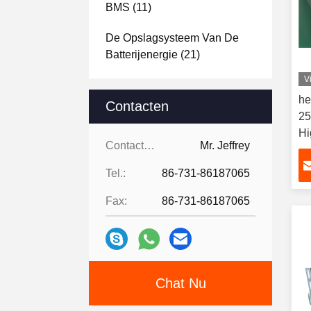
BMS
(11)
De Opslagsysteem Van De
Batterijenergie
(21)
V
Batterijmacht
(8)
he
Contacten
25
Hi
Contacten:
Mr. Jeffrey
vo
Ba
Tel.:
86-731-86187065
Fax:
86-731-86187065
Chat Nu