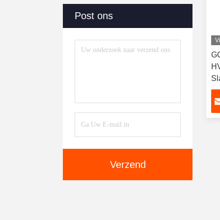
Post ons
V
G
HV
Sl
Verzend