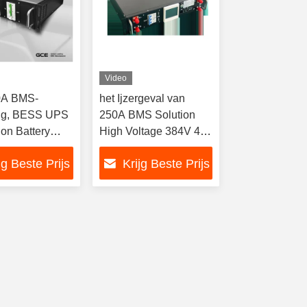
Video
0A BMS-
het Ijzergeval van
ng, BESS UPS
250A BMS Solution
Ion Battery
High Voltage 384V 4U
ment System
voor BESS And
jg Beste Prijs
Krijg Beste Prijs
Backup