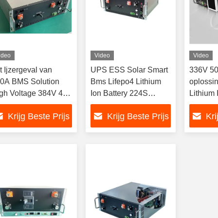
ideo
Video
Video
t Ijzergeval van
UPS ESS Solar Smart
336V 5
0A BMS Solution
Bms Lifepo4 Lithium
oplossi
gh Voltage 384V 4U
Ion Battery 224S
Lithium 
or BESS And
716.8V 160A
Manage
Krijg Beste Prijs
Krijg Beste Prijs
Kri
ckup