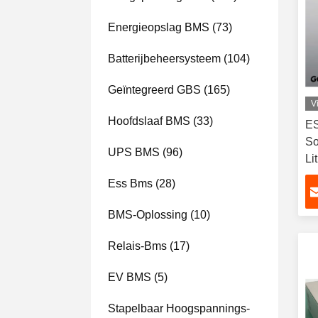
Energieopslag BMS
(73)
Batterijbeheersysteem
(104)
Geïntegreerd GBS
(165)
V
Hoofdslaaf BMS
(33)
ES
So
UPS BMS
(96)
Li
Ma
Ess Bms
(28)
BMS-Oplossing
(10)
Relais-Bms
(17)
EV BMS
(5)
Stapelbaar Hoogspannings-