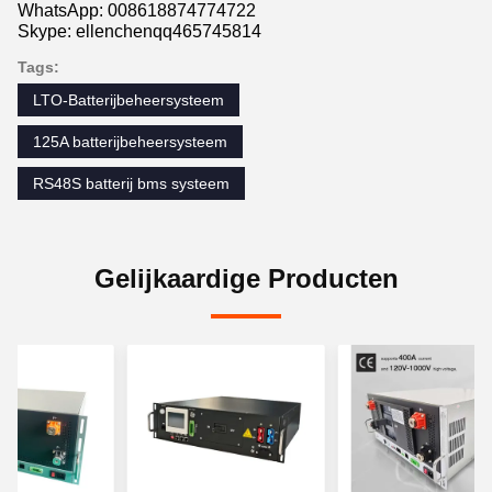
WhatsApp: 008618874774722
Skype: ellenchenqq465745814
Tags:
LTO-Batterijbeheersysteem
125A batterijbeheersysteem
RS48S batterij bms systeem
Gelijkaardige Producten