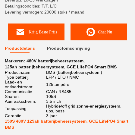
Levertijd: 10-15 Werkdagen
Betalingscondities: T/T, L/C
Levering vermogen: 20000 stuks / maand
Krijg Beste Prijs
Chat Nu
Productdetails
Productomschrijving
Markeren:
480V batterijbeheersysteem
,
125ah batterijbeheersysteem
,
GCE LifePO4 Smart BMS
Productnaam:
BMS (Batterijbeheersysteem)
Type batterij:
LFP / LTO / NMC
Laad- en
125 ampère
ontlaadstroom:
Communicatie:
CAN / RS485
Snaren:
105S
Aanraakscherm:
3.5 inch
Hybride/off grid zonne-energiesysteem,
Toepassing:
ups, bess
Garantie:
3 jaar
150S 480V 125ah batterijbeheersysteem, GCE LifePO4 Smart
BMS