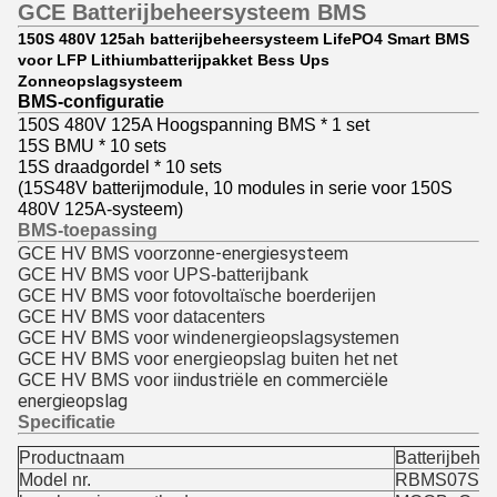
GCE Batterijbeheersysteem BMS
150S 480V 125ah batterijbeheersysteem LifePO4 Smart BMS
voor LFP Lithiumbatterijpakket Bess Ups
Zonneopslagsysteem
BMS-configuratie
150S 480V 125A Hoogspanning BMS * 1 set
15S BMU * 10 sets
15S draadgordel * 10 sets
(15S48V batterijmodule, 10 modules in serie voor 150S
480V 125A-systeem)
BMS-toepassing
GCE HV BMS voor
zonne-energiesysteem
GCE HV BMS voor UPS-batterijbank
GCE HV BMS voor fotovoltaïsche boerderijen
GCE HV BMS voor datacenters
GCE HV BMS voor windenergieopslagsystemen
GCE HV BMS voor energieopslag buiten het net
GCE HV BMS voor i
industriële en commerciële 
energieopslag
Specificatie
Productnaam
Batterijbehe
Model nr.
RBMS07S2-