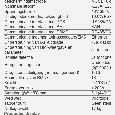
beschermingsmethode
MCCB+Conta
Nominale stroom
-125A~125A
Spanningsbereik
48V-384V
Huidige steekproefnauwkeurigheid
10,0% FSR
Communicatie-interface met PCS
RS485/CAN
Communicatie-interface met BMU
KAN
Communicatie-interface met SBMS
RS485/CAN
Communicatie met monitoringssoftware/EMS
Ethernet
Ondersteuning van IAP-upgrade
- Ja, dat klopt
Ondersteuning van HMI-weergave en
Ja (optioneel
parameter
Isolatie detectie
Ja (optioneel
Ondersteunin
Hoogspanningsmodul
(optioneel)
Droge contactuitgang (normaal geopend)
Tot 3
Maximale qty van BMU's
13
Kracht
24VDC ((18
Energieverbruik
≤ 20 W
Afmeting ((W*H*D) mm
3U (440*133
Weg weg.
Voorzijde
Tapcentrum
Geen steun
Nettogewicht
17 kg
Producten display