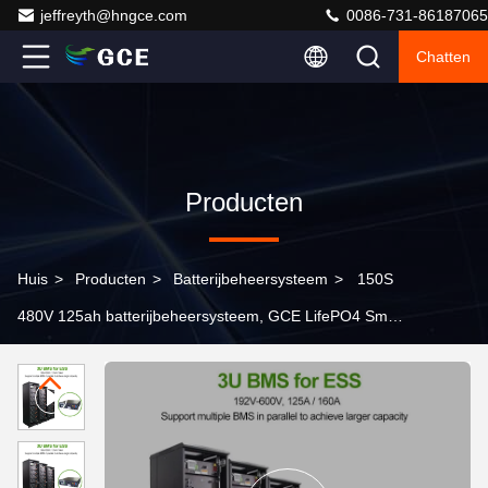
jeffreyth@hngce.com
0086-731-86187065
Chatten
Producten
Huis
>
Producten
>
Batterijbeheersysteem
>
150S
480V 125ah batterijbeheersysteem, GCE LifePO4 Smart
BMS