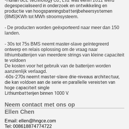
-
Hunan GCE technology Co., Ltd. was een
In 2012 werd
de
gespecialiseerd in onderzoek en ontwikkeling en 
productie van hoogspanningsbatterijbeheersystemen
(BMS)
KWh tot MWh stroomsysteem.
- De producten worden geëxporteerd naar meer dan 150
landen.
- 30s tot 75s BMS neemt master-slave geïntegreerd
ontwerp en relais oplossing om de vraag naar
lithiumbatterijen van meerdere strings van kleine capaciteit
te voldoen
De kosten voor het gebruik van de batterijen worden
aanzienlijk verlaagd.
-
60s-270s neemt master-slave drie-niveaus architectuur, 
die kan voldoen aan de serie en parallelle vereisten van 
hoge capaciteit single
Lithiumbatterijen binnen 1000 V.
Neem contact met ons op
Ellen Chen
Email: ellen@hngce.com
Tel: 008618874774722