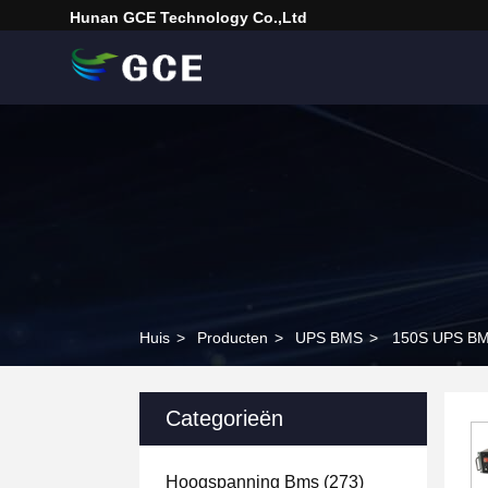
Hunan GCE Technology Co.,Ltd
Huis
>
Producten
>
UPS BMS
>
150S UPS BMS
Categorieën
Hoogspanning Bms
(273)