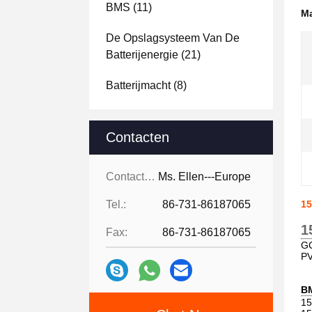
BMS
(11)
Ma
De Opslagsysteem Van De
Batterijenergie
(21)
Batterijmacht
(8)
Contacten
Contacten:
Ms. Ellen---Europe
Tel.:
86-731-86187065
15
1
Fax:
86-731-86187065
GC
P
BM
15