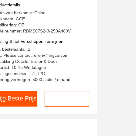
0A 480V
ductdetails
ats van herkomst: China
rknaam: GCE
tificering: CE
delnummer: RBMS07S2-3-250A480V
aling & het Verschepen Termijnen
. bestelaantal: 2
js: Please contact: ellen@hngce.com
pakking Details: Blister & Doos
ertijd: 10-15 Werkdagen
alingscondities: T/T, L/C
ering vermogen: 5000 stuks / maand
ijg Beste Prijs
Chat nu