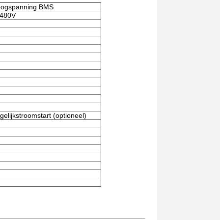
oogspanning BMS
480V
elijkstroomstart (optioneel)