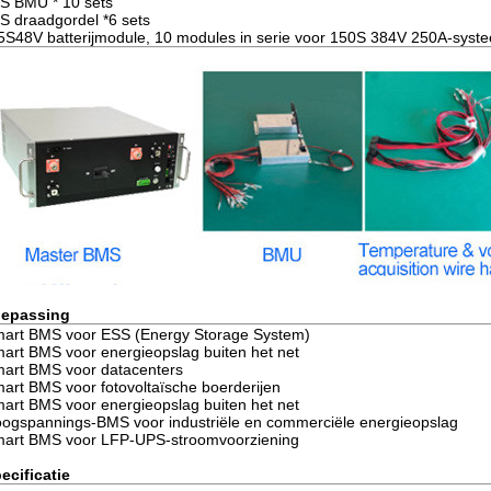
S BMU * 10 sets
S draadgordel *6 sets
5S48V batterijmodule, 10 modules in serie voor 150S 384V 250A-syst
epassing
art BMS voor ESS (Energy Storage System)
art BMS voor energieopslag buiten het net
art BMS voor datacenters
art BMS voor fotovoltaïsche boerderijen
art BMS voor energieopslag buiten het net
ogspannings-BMS voor industriële en commerciële energieopslag
art BMS voor LFP-UPS-stroomvoorziening
ecificatie