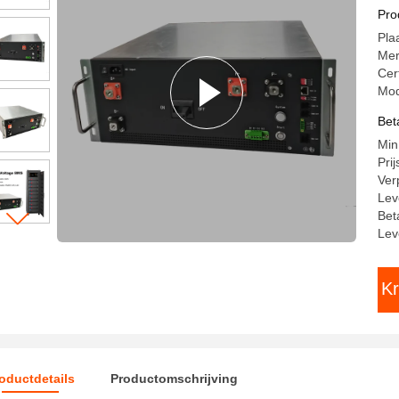
25
Pro
Pla
Me
Cer
Mo
Bet
Min
Pri
Ver
Lev
Bet
Lev
Kr
oductdetails
Productomschrijving