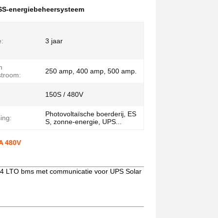
ESS-energiebeheersysteem
e:
3 jaar
n
250 amp, 400 amp, 500 amp.
stroom:
150S / 480V
Photovoltaïsche boerderij, ES
ing:
S, zonne-energie, UPS...
A 480V
o4 LTO bms met communicatie voor UPS Solar