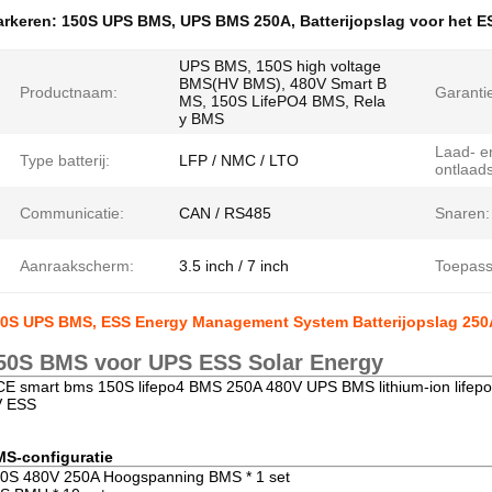
rkeren:
150S UPS BMS
,
UPS BMS 250A
,
Batterijopslag voor het 
UPS BMS, 150S high voltage
BMS(HV BMS), 480V Smart B
Productnaam:
Garanti
MS, 150S LifePO4 BMS, Rela
y BMS
Laad- e
Type batterij:
LFP / NMC / LTO
ontlaad
Communicatie:
CAN / RS485
Snaren:
Aanraakscherm:
3.5 inch / 7 inch
Toepass
0S UPS BMS, ESS Energy Management System Batterijopslag 250
50S BMS voor UPS ESS Solar Energy
E smart bms 150S lifepo4 BMS 250A 480V UPS BMS lithium-ion lifep
V ESS
S-configuratie
0S 480V 250A Hoogspanning BMS * 1 set