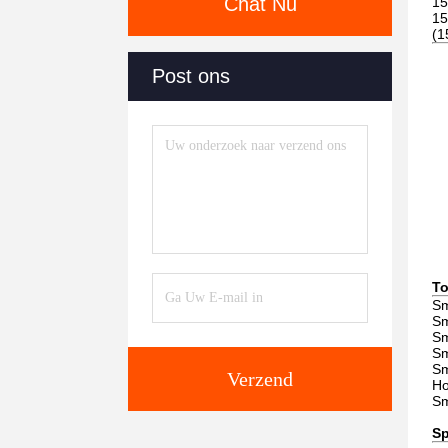
Chat Nu
15
15
(1
Post ons
To
Sm
Sm
Sm
Sm
Sm
Verzend
Ho
Sm
Sp