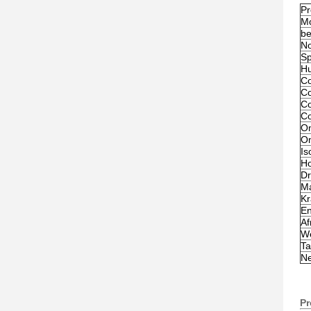
P
Mo
b
No
Sp
Hu
Co
Co
Co
Co
On
On
Is
H
Dr
Ma
Kr
En
Af
W
Ta
Ne
Pr