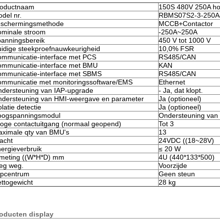
roductnaam
150S 480V 250A h
del nr.
RBMS07S2-3-250A
eschermingsmethode
MCCB+Contactor
minale stroom
-250A~250A
anningsbereik
450 V tot 1000 V
idige steekproefnauwkeurigheid
10,0% FSR
mmunicatie-interface met PCS
RS485/CAN
mmunicatie-interface met BMU
KAN
mmunicatie-interface met SBMS
RS485/CAN
mmunicatie met monitoringssoftware/EMS
Ethernet
dersteuning van IAP-upgrade
- Ja, dat klopt.
dersteuning van HMI-weergave en parameter
Ja (optioneel)
olatie detectie
Ja (optioneel)
oogspanningsmodul
Ondersteuning van g
oge contactuitgang (normaal geopend)
Tot 3
ximale qty van BMU's
13
acht
24VDC ((18~28V)
ergieverbruik
≤ 20 W
meting ((W*H*D) mm
4U (440*133*500)
eg weg.
Voorzijde
pcentrum
Geen steun
ttogewicht
28 kg
oducten display