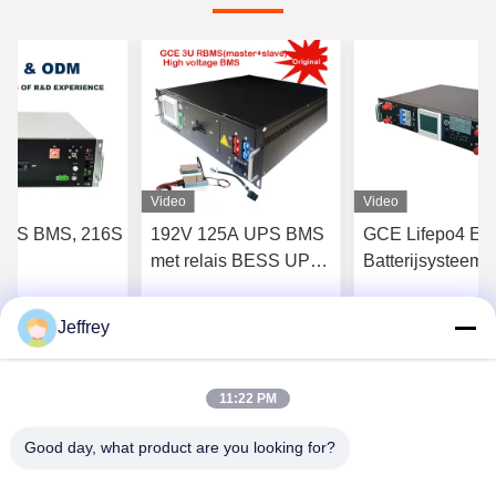
Video
Video
UPS BMS, 216S
192V 125A UPS BMS
GCE Lifepo4 ES
met relais BESS UPS
Batterijsysteem 
batterijbeheersysteem
Sistemas De Energia
96V 63A 2U Ber
Zonne-energiesysteem
betrouwbaar
Jeffrey
rijg Beste Prijs
Krijg Beste Prijs
Krijg Beste 
systeembesturin
11:22 PM
Good day, what product are you looking for?