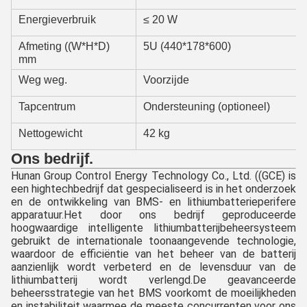
Energieverbruik
≤ 20 W
Afmeting ((W*H*D)
5U (440*178*600)
mm
Weg weg.
Voorzijde
Tapcentrum
Ondersteuning (optioneel)
Nettogewicht
42 kg
Ons bedrijf.
Hunan Group Control Energy Technology Co., Ltd. ((GCE) is 
een hightechbedrijf dat gespecialiseerd is in het onderzoek 
en de ontwikkeling van BMS- en lithiumbatterieperifere 
apparatuur.Het door ons bedrijf geproduceerde 
hoogwaardige intelligente lithiumbatterijbeheersysteem 
gebruikt de internationale toonaangevende technologie, 
waardoor de efficiëntie van het beheer van de batterij 
aanzienlijk wordt verbeterd en de levensduur van de 
lithiumbatterij wordt verlengd.De geavanceerde 
beheersstrategie van het BMS voorkomt de moeilijkheden 
en instabiliteit waarmee de meeste concurrenten voor ons 