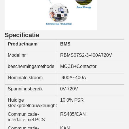
Specificatie
Productnaam
BMS
Model nr.
RBMS07S2-3-400A720V
beschermingsmethode
MCCB+Contactor
Nominale stroom
-400A~400A
Spanningsbereik
0V-720V
Huidige
10,0% FSR
steekproefnauwkeurigheid
Communicatie-
RS485/CAN
interface met PCS
Communicatie-
KAN