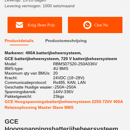
Levertijd: 15-20 dagen
Levering vermogen: 1000 sets/maand
Krijg Beste Prijs
Chat Nu
Productdetails
Productomschrijving
Markeren:
400A batterijbeheersysteem
,
GCE batterijbeheersysteem
,
720 V batterijbeheersysteem
Model:
RBMS07S20-250A336V
BMS-type:
4U BMS
Maximum qty van BMUs:
20
Kracht:
24VDC (18~28V)
Communicatieprotocol:
Rs485, KAN, LAN
Geschatte Huidige waaier:
-250A~250A
Spanningsbereik:
144V-336V
Pakketgewicht:
23kgs
GCE Hoogspanningsbatterijbeheersysteem 225S 720V 400A
Relaisoplossing Master Slave BMS
GCE
Hoogspanningsbatterijbeheersysteem