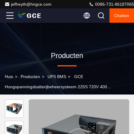
jeffreyth@hngce.com
0086-731-86187065
Chatten
Producten
Huis
>
Producten
>
UPS BMS
>
GCE
Hoogspanningsbatterijbeheersysteem 225S 720V 400A
Relaisoplossing Master Slave BMS