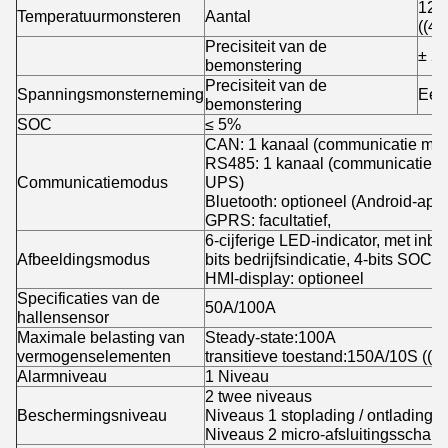
12 T
Temperatuurmonsteren
Aantal
((4*
Precisiteit van de
± 2
bemonstering
Precisiteit van de
Spanningsmonsterneming
Een
bemonstering
SOC
≤ 5%
CAN: 1 kanaal (communicatie met
RS485: 1 kanaal (communicatie m
Communicatiemodus
UPS)
Bluetooth: optioneel (Android-app
GPRS: facultatief,
6-cijferige LED-indicator, met inbeg
Afbeeldingsmodus
bits bedrijfsindicatie, 4-bits SOC
HMI-display: optioneel
Specificaties van de
50A/100A
hallensensor
Maximale belasting van
Steady-state:100A
vermogenselementen
transitieve toestand:150A/10S ((in
Alarmniveau
1 Niveau
2 twee niveaus
Beschermingsniveau
Niveaus 1 stoplading / ontlading
Niveaus 2 micro-afsluitingsschake