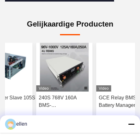
Gelijkaardige Producten
Video
Video
ter Slave 105S
240S 768V 160A
GCE Relay BMS
BMS-
Battery Manageme
ngsoplossingen
batterijbeheersysteem
System 240S 768
eopslag
voor off-grid BESS
250A Voor UPS 
ellen
jg Beste Prijs
Krijg Beste Prijs
Krijg Beste Pr
torcorrectie