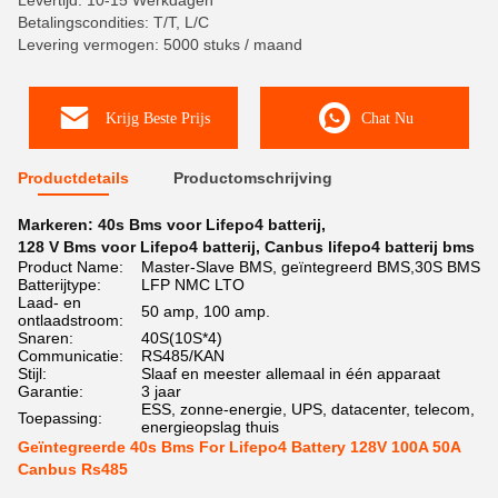
Levertijd: 10-15 Werkdagen
Betalingscondities: T/T, L/C
Levering vermogen: 5000 stuks / maand
Krijg Beste Prijs
Chat Nu
Productdetails
Productomschrijving
Markeren:
40s Bms voor Lifepo4 batterij
,
128 V Bms voor Lifepo4 batterij
,
Canbus lifepo4 batterij bms
Product Name:
Master-Slave BMS, geïntegreerd BMS,30S BMS
Batterijtype:
LFP NMC LTO
Laad- en
50 amp, 100 amp.
ontlaadstroom:
Snaren:
40S(10S*4)
Communicatie:
RS485/KAN
Stijl:
Slaaf en meester allemaal in één apparaat
Garantie:
3 jaar
ESS, zonne-energie, UPS, datacenter, telecom,
Toepassing:
energieopslag thuis
Geïntegreerde 40s Bms For Lifepo4 Battery 128V 100A 50A
Canbus Rs485