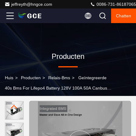
jeffreyth@hngce.com
0086-731-86187065
Chatten
Producten
Huis
>
Producten
>
Relais-Bms
>
Geïntegreerde
40s Bms For Lifepo4 Battery 128V 100A 50A Canbus
Rs485