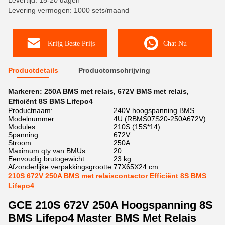
Levertijd: 15-20 dagen
Levering vermogen: 1000 sets/maand
Krijg Beste Prijs
Chat Nu
Productdetails
Productomschrijving
Markeren:
250A BMS met relais
,
672V BMS met relais
,
Efficiënt 8S BMS Lifepo4
Productnaam:
240V hoogspanning BMS
Modelnummer:
4U (RBMS07S20-250A672V)
Modules:
210S (15S*14)
Spanning:
672V
Stroom:
250A
Maximum qty van BMUs:
20
Eenvoudig brutogewicht:
23 kg
Afzonderlijke verpakkingsgrootte:
77X65X24 cm
210S 672V 250A BMS met relaiscontactor Efficiënt 8S BMS
Lifepo4
GCE 210S 672V 250A Hoogspanning 8S
BMS Lifepo4 Master BMS Met Relais