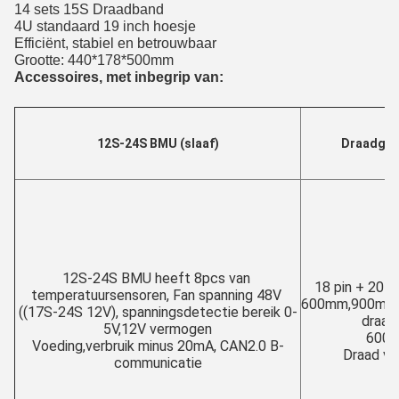
14 sets 15S Draadband
4U standaard 19 inch hoesje
Efficiënt, stabiel en betrouwbaar
Grootte: 440*178*500
mm
Accessoires, met inbegrip van:
12S-24S BMU (slaaf)
Draadgor
12S-24S BMU heeft 8pcs van 
18 pin + 20 pi
temperatuursensoren, Fan spanning 48V 
600mm,900mm,1
((17S-24S 12V), spanningsdetectie bereik 0-
draad:
5V,12V vermogen
600
Voeding,verbruik minus 20mA, CAN2.0 B-
Draad va
communicatie