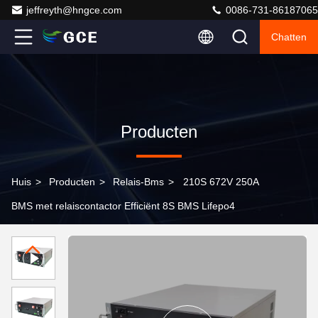
jeffreyth@hngce.com
0086-731-86187065
Chatten
Producten
Huis
>
Producten
>
Relais-Bms
>
210S 672V 250A
BMS met relaiscontactor Efficiënt 8S BMS Lifepo4