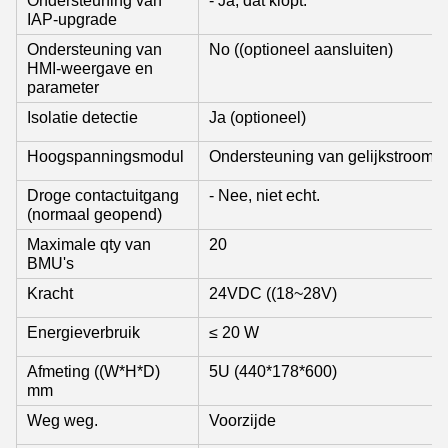
Ondersteuning van
- Ja, dat klopt.
IAP-upgrade
Ondersteuning van
No ((optioneel aansluiten)
HMI-weergave en
parameter
Isolatie detectie
Ja (optioneel)
Hoogspanningsmodul
Ondersteuning van gelijkstroomsta
Droge contactuitgang
- Nee, niet echt.
(normaal geopend)
Maximale qty van
20
BMU's
Kracht
24VDC ((18~28V)
Energieverbruik
≤ 20 W
Afmeting ((W*H*D)
5U (440*178*600)
mm
Weg weg.
Voorzijde