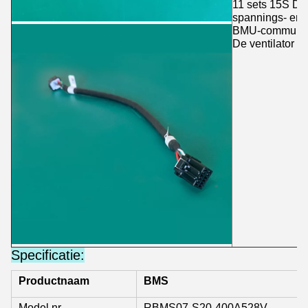
11 sets 15S Dr
spannings- en 
BMU-communica
De ventilator d
Specificatie:
Productnaam
BMS
Model nr.
RBMS07-S20-400A528V