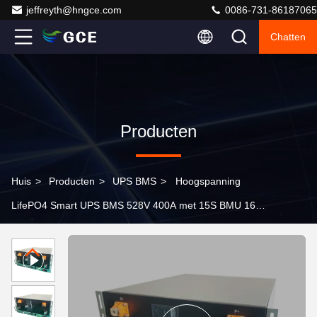
jeffreyth@hngce.com
0086-731-86187065
Chatten
Producten
Huis
>
Producten
>
UPS BMS
>
Hoogspanning
LifePO4 Smart UPS BMS 528V 400A met 15S BMU 16S
BMU