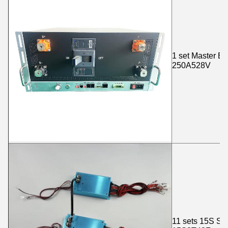
1 set Master 
250A528V
11 sets 15S S