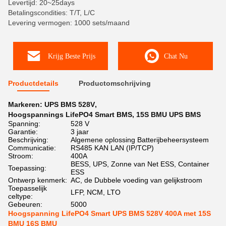
Levertijd: 20~25days
Betalingscondities: T/T, L/C
Levering vermogen: 1000 sets/maand
Krijg Beste Prijs
Chat Nu
Productdetails
Productomschrijving
Markeren:
UPS BMS 528V
,
Hoogspannings LifePO4 Smart BMS
,
15S BMU UPS BMS
Spanning:
528 V
Garantie:
3 jaar
Beschrijving:
Algemene oplossing Batterijbeheersysteem
Communicatie:
RS485 KAN LAN (IP/TCP)
Stroom:
400A
BESS, UPS, Zonne van Net ESS, Container
Toepassing:
ESS
Ontwerp kenmerk:
AC, de Dubbele voeding van gelijkstroom
Toepasselijk
LFP, NCM, LTO
celtype:
Gebeuren:
5000
Hoogspanning LifePO4 Smart UPS BMS 528V 400A met 15S
BMU 16S BMU