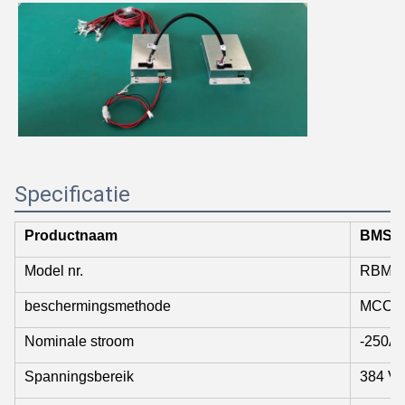
Specificatie
Productnaam
BMS
Model nr.
RBMS0
beschermingsmethode
MCCB+
Nominale stroom
-250A
Spanningsbereik
384 V-