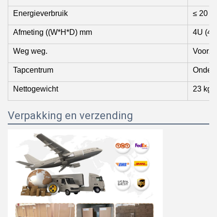
Energieverbruik
≤ 20 W
Afmeting ((W*H*D) mm
4U (44
Weg weg.
Voorzi
Tapcentrum
Onders
Nettogewicht
23 kg
Verpakking en verzending