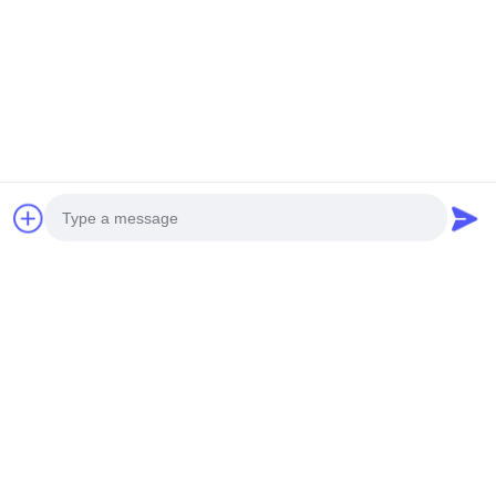
Photo
Video Call
Audio Call