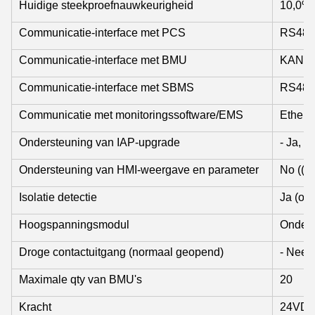
Huidige steekproefnauwkeurigheid
10,0%
Communicatie-interface met PCS
RS485
Communicatie-interface met BMU
KAN
Communicatie-interface met SBMS
RS485
Communicatie met monitoringssoftware/EMS
Ethern
Ondersteuning van IAP-upgrade
- Ja, da
Ondersteuning van HMI-weergave en parameter
No ((op
Isolatie detectie
Ja (opt
Hoogspanningsmodul
Onderst
Droge contactuitgang (normaal geopend)
- Nee, 
Maximale qty van BMU's
20
Kracht
24VDC