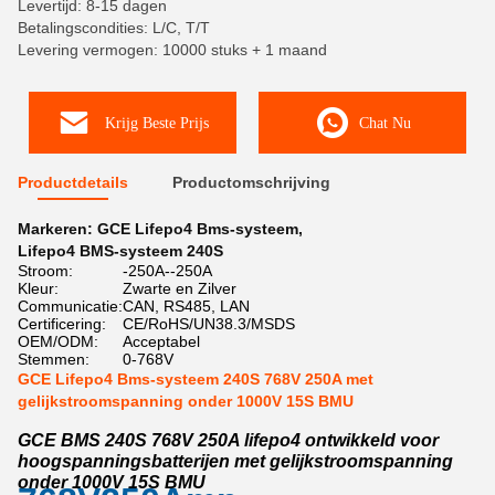
Levertijd: 8-15 dagen
Betalingscondities: L/C, T/T
Levering vermogen: 10000 stuks + 1 maand
Krijg Beste Prijs
Chat Nu
Productdetails
Productomschrijving
Markeren:
GCE Lifepo4 Bms-systeem
,
Lifepo4 BMS-systeem 240S
Stroom:
-250A--250A
Kleur:
Zwarte en Zilver
Communicatie:
CAN, RS485, LAN
Certificering:
CE/RoHS/UN38.3/MSDS
OEM/ODM:
Acceptabel
Stemmen:
0-768V
GCE Lifepo4 Bms-systeem 240S 768V 250A met
gelijkstroomspanning onder 1000V 15S BMU
GCE BMS 240S 768V 250A lifepo4 ontwikkeld voor
hoogspanningsbatterijen met gelijkstroomspanning
onder 1000V 15S BMU