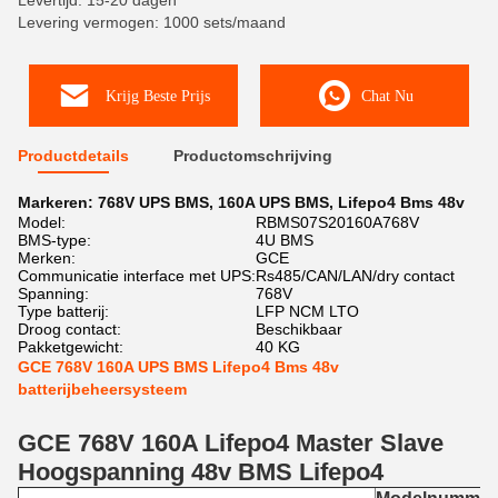
Levertijd: 15-20 dagen
Levering vermogen: 1000 sets/maand
Krijg Beste Prijs
Chat Nu
Productdetails
Productomschrijving
Markeren:
768V UPS BMS
,
160A UPS BMS
,
Lifepo4 Bms 48v
Model:
RBMS07S20160A768V
BMS-type:
4U BMS
Merken:
GCE
Communicatie interface met UPS:
Rs485/CAN/LAN/dry contact
Spanning:
768V
Type batterij:
LFP NCM LTO
Droog contact:
Beschikbaar
Pakketgewicht:
40 KG
GCE 768V 160A UPS BMS Lifepo4 Bms 48v
batterijbeheersysteem
GCE 768V 160A Lifepo4 Master Slave
Hoogspanning 48v BMS Lifepo4