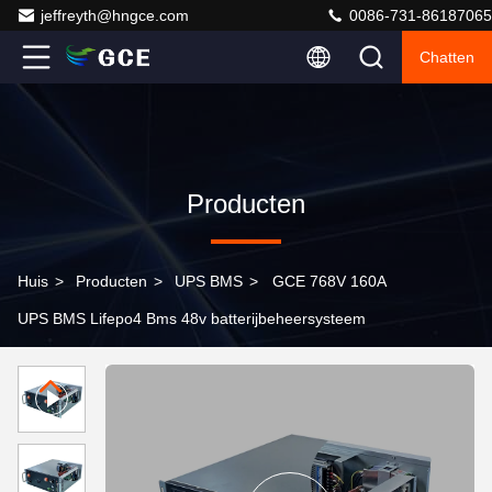
jeffreyth@hngce.com
0086-731-86187065
Chatten
Producten
Huis
>
Producten
>
UPS BMS
>
GCE 768V 160A
UPS BMS Lifepo4 Bms 48v batterijbeheersysteem