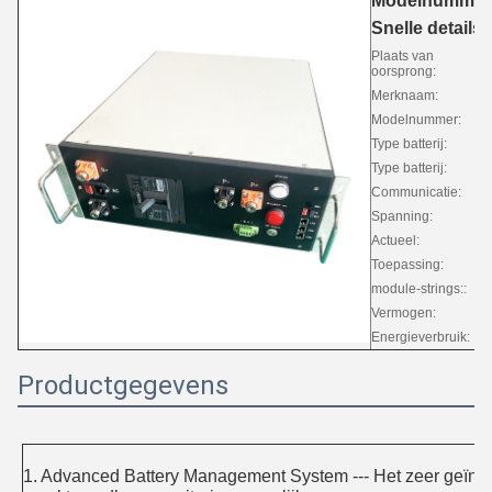
Modelnummer
Snelle details
Plaats van
oorsprong:
Merknaam:
Modelnummer:
Type batterij:
Type batterij:
Communicatie:
Spanning:
Actueel:
Toepassing:
module-strings::
Vermogen:
Energieverbruik:
Productgegevens
1. Advanced Battery Management System --- Het zeer geïnte