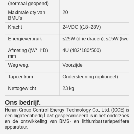
(normaal geopend)
Maximale qty van
20
BMU's
Kracht
24VDC ((18~28V)
Energieverbruik
≤25W (drie draden); ≤15W (twee 
Afmeting ((W*H*D)
4U (482*180*500)
mm
Weg weg.
Voorzijde
Tapcentrum
Ondersteuning (optioneel)
Nettogewicht
23 kg
Ons bedrijf.
Hunan Group Control Energy Technology Co., Ltd. ((GCE) is 
een hightechbedrijf dat gespecialiseerd is in het onderzoek 
en de ontwikkeling van BMS- en lithiumbatterieperifere 
apparatuur.