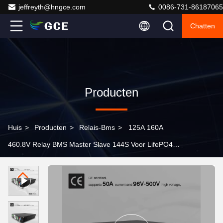
jeffreyth@hngce.com
0086-731-86187065
Chatten
Producten
Huis
>
Producten
>
Relais-Bms
>
125A 160A
460.8V Relay BMS Master Slave 144S Voor LifePO4
Battery