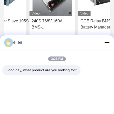
Video
Video
ter Slave 105S
240S 768V 160A
GCE Relay BMS
BMS-
Battery Manageme
ngsoplossingen
batterijbeheersysteem
System 240S 768
eopslag
voor off-grid BESS
250A Voor UPS 
ellen
jg Beste Prijs
Krijg Beste Prijs
Krijg Beste Pr
torcorrectie
3:21 PM
Good day, what product are you looking for?
Hunan GCE Technology Co.,Ltd
jeffreyth@hngce.com
0086-731-86187065