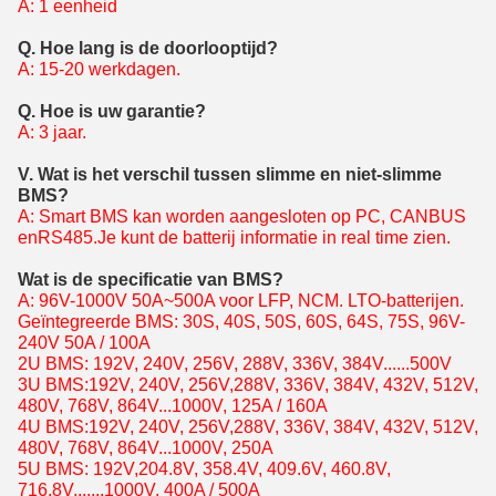
A: 1 eenheid
Q. Hoe lang is de doorlooptijd?
A: 15-20 werkdagen.
Q. Hoe is uw garantie?
A: 3 jaar.
V. Wat is het verschil tussen slimme en niet-slimme
BMS?
A: Smart BMS kan worden aangesloten op PC, CANBUS
en
RS485.
Je kunt de batterij informatie in real time zien.
Wat is de specificatie van BMS?
A: 96V-1000V 50A~500A voor LFP, NCM. LTO-batterijen.
Geïntegreerde BMS: 30S, 40S, 50S, 60S, 64S, 75S, 96V-
240V 50A / 100A
2U BMS: 192V, 240V, 256V, 288V, 336V, 384V......500V
3U BMS:
192V, 240V, 256V,
288V, 336V, 384V, 432V, 512V,
480V, 768V, 864V...
1000V, 125A / 160A
4U BMS:
192V, 240V, 256V,
288V, 336V, 384V, 432V, 512V,
480V, 768V, 864V...
1000V, 250A
5U BMS: 192V,204.8V, 358.4V, 409.6V, 460.8V,
716.8V,......1000V, 400A / 500A