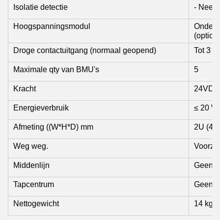
Isolatie detectie
- Nee, n
Hoogspanningsmodul
Onderst
(option
Droge contactuitgang (normaal geopend)
Tot 3
Maximale qty van BMU's
5
Kracht
24VDC 
Energieverbruik
≤ 20 W
Afmeting ((W*H*D) mm
2U (44
Weg weg.
Voorzij
Middenlijn
Geen s
Tapcentrum
Geen s
Nettogewicht
14 kg