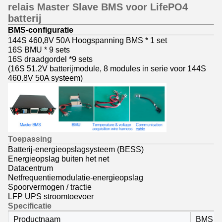
relais Master Slave BMS voor LifePO4
batterij
BMS-configuratie
144S 460,8V 50A Hoogspanning BMS * 1 set
16S BMU * 9 sets
16S draadgordel *9 sets
(16S 51.2V batterijmodule, 8 modules in serie voor 144S
460.8V 50A systeem)
Toepassing
Batterij-energieopslagsysteem (BESS)
Energieopslag buiten het net
Datacentrum
Netfrequentiemodulatie-energieopslag
Spoorvermogen / tractie
LFP UPS stroomtoevoer
Specificatie
Productnaam
BMS