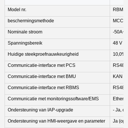
Model nr.
RBMS0
beschermingsmethode
MCCB+
Nominale stroom
-50A~
Spanningsbereik
48 V to
Huidige steekproefnauwkeurigheid
10,0%
Communicatie-interface met PCS
RS485
Communicatie-interface met BMU
KAN
Communicatie-interface met RBMS
RS485
Communicatie met monitoringssoftware/EMS
Etherne
Ondersteuning van IAP-upgrade
- Ja, da
Ondersteuning van HMI-weergave en parameter
Ja (opt