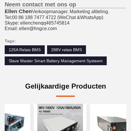
Neem contact met ons op
Ellen Chen
Verkoopmanager. Marketing afdeling.
Tel:00 86 188 7477 4722 (
WeChat &
WhatsApp)
Skype: ellenchenqq465745814
Email: ellen@hngce.com
Tags:
125A Relais BMS
288V relais BMS
Slave Master Smart Battery Management Systeem
Gelijkaardige Producten