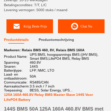
Levertijd: 10-15 Werkdagen
Betalingscondities: T/T, L/C
Levering vermogen: 5000 stuks / maand
Krijg Beste Prijs
Chat Nu
Productdetails
Productomschrijving
Markeren:
Relais BMS 460
,
8V
,
Relais BMS 160A
UPS BMS, hoogspannings BMS ((HV BMS),
Product Name:
Smart BMS,LifePO4 BMS, Relay BMS
Spanning:
460.8V
Snaren:
144S
Batterijtype:
LFP, NMC, LTO
Laad- en
50A
ontlaadstroom:
Communicatie:
RS485/CAN
Aanraakscherm:
3.5 inch / 7 inch
Toepassing:
BESS, Solar Energy, UPS...
125A 160A 460.8V Relay BMS Master Slave 144S Voor
LifePO4 Battery
144S BMS 50A 125A 160A 460.8V BMS met