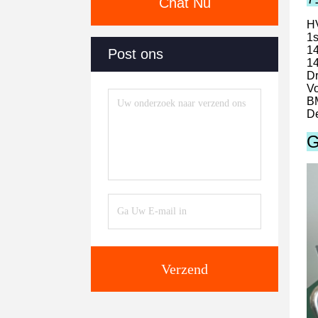
Chat Nu
H
1
1
Post ons
1
D
Vo
BM
De
G
Verzend