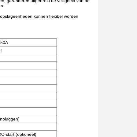
, garanderen uitgebreid de veiligheid van de
en.
ieopslageenheden kunnen flexibel worden
250A
r
Inpluggen)
C-start (optioneel)