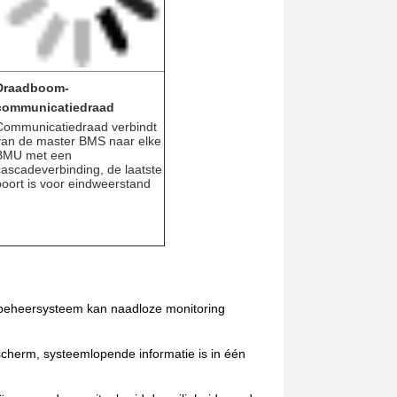
Draadboom-
communicatiedraad
Communicatiedraad verbindt
van de master BMS naar elke
BMU met een
cascadeverbinding, de laatste
poort is voor eindweerstand
jbeheersysteem kan naadloze monitoring
scherm, systeemlopende informatie is in één