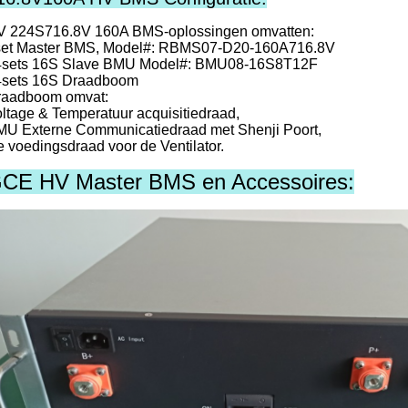
V 224S716.8V 160A BMS-oplossingen omvatten:
set Master BMS, Model#: RBMS07-D20-160A716.8V
4sets 16S Slave BMU Model#: BMU08-16S8T12F
4sets 16S Draadboom
raadboom omvat:
ltage & Temperatuur acquisitiedraad,
U Externe Communicatiedraad met Shenji Poort,
 voedingsdraad voor de Ventilator.
CE HV Master BMS en Accessoires: