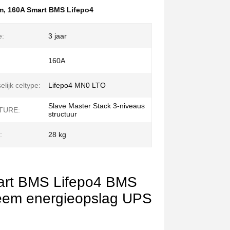
m
,
160A Smart BMS Lifepo4
e:
3 jaar
160A
lijk celtype:
Lifepo4 MN0 LTO
Slave Master Stack 3-niveaus
TURE:
structuur
:
28 kg
art BMS Lifepo4 BMS
teem energieopslag UPS