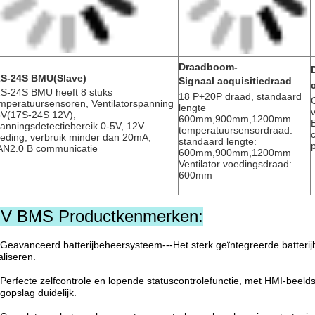
Draadboom-
2S-24S BMU(Slave)
Signaal acquisitiedraad
S-24S BMU heeft 8 stuks 
18 P+20P draad, standaard 
mperatuursensoren, Ventilatorspanning 
lengte 
V(17S-24S 12V), 
600mm,900mm,1200mm 
anningsdetectiebereik 0-5V, 12V 
temperatuursensordraad: 
eding, verbruik minder dan 20mA, 
standaard lengte: 
N2.0 B communicatie
600mm,900mm,1200mm
Ventilator voedingsdraad: 
600mm
V BMS Productkenmerken:
Geavanceerd batterijbeheersysteem---Het sterk geïntegreerde batteri
aliseren.
Perfecte zelfcontrole en lopende statuscontrolefunctie, met HMI-beeld
gopslag duidelijk.