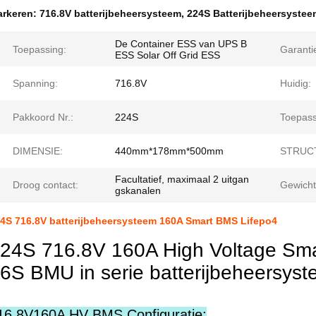
rkeren:
716.8V batterijbeheersysteem
,
224S Batterijbeheersystee
De Container ESS van UPS B
Toepassing:
Garanti
ESS Solar Off Grid ESS
Spanning:
716.8V
Huidig:
Pakkoord Nr.:
224S
Toepasse
DIMENSIE:
440mm*178mm*500mm
STRUC
Facultatief, maximaal 2 uitgan
Droog contact:
Gewicht
gskanalen
4S 716.8V batterijbeheersysteem 160A Smart BMS Lifepo4
24S 716.8V 160A High Voltage Sm
6S BMU in serie batterijbeheersys
16.8V160A HV BMS Configuratie: