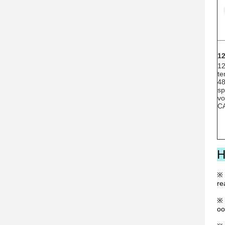
1
12
te
48
sp
vo
CA
H
※ 
re
※ 
oo