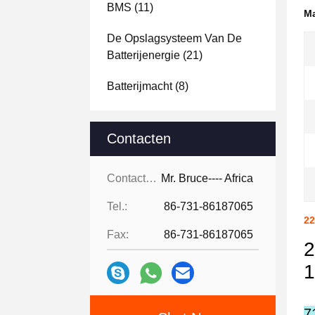
BMS
(11)
Ma
De Opslagsysteem Van De
Batterijenergie
(21)
Batterijmacht
(8)
Contacten
Contacten:
Mr. Bruce---- Africa
Tel.:
86-731-86187065
22
Fax:
86-731-86187065
2
1
7