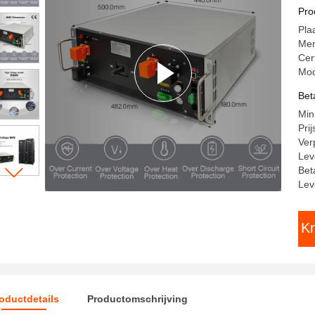
Pro
Pla
Me
Cer
Mod
Bet
Min
Pri
Ver
Lev
Bet
Lev
Kr
oductdetails
Productomschrijving