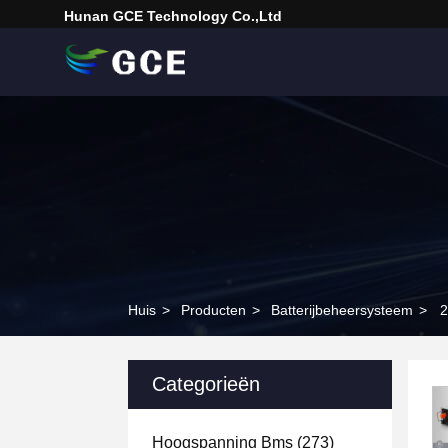
Hunan GCE Technology Co.,Ltd
Huis
>
Producten
>
Batterijbeheersysteem
>
2
Categorieën
Hoogspanning Bms
(273)