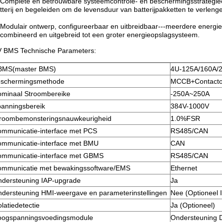
Complete en betrouwbare systeemcontrole- en beschermingsstrategieën
tterij en begeleiden om de levensduur van batterijpakketten te verleng
Modulair ontwerp, configureerbaar en uitbreidbaar---meerdere energ
combineerd en uitgebreid tot een groter energieopslagsysteem.
 BMS Technische Parameters:
BMS(master BMS)
4U-125A/160A/
eschermingsmethode
MCCB+Contacto
ominaal
Stroombereik
e
-250A~250A
anningsbereik
384V-1000V
roombemonsteringsnauwkeurigheid
1.0%FSR
mmunicatie-interface met PCS
RS485/CAN
mmunicatie-interface met BMU
CAN
mmunicatie-interface met GBMS
RS485/CAN
mmunicatie met bewakingssoftware/EMS
Ethernet
dersteuning IAP-upgrade
Ja
dersteuning HMI-weergave en parameterinstellingen
Nee (Optioneel 
olatiedetectie
Ja (Optioneel)
oogspanningsvoedingsmodule
Ondersteuning D