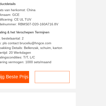
ductdetails
ats van herkomst: China
rknaam: GCE
tificering: CE UL TUV
elnummer: RBMS07-D20-160A716.8V
aling & het Verschepen Termijnen
. bestelaantal: 2
js: pls contact bruceliu@hngce.com
pakking Details: Bellenzak, schuim, karton
ertijd: 20 Werkdagen
alingscondities: T/T, L/C
ering vermogen: 1000 sets/maand
ijg Beste Prijs
Chat nu