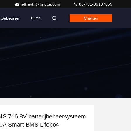
jeffreyth@hngce.com
86-731-86187065
Gebeuren
Chatten
Dutch
4S 716.8V batterijbeheersysteem
0A Smart BMS Lifepo4