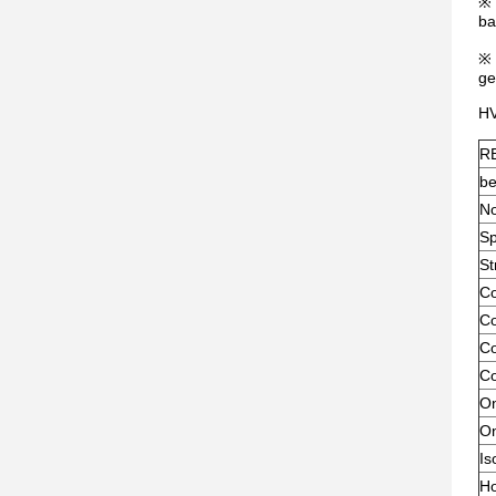
※ 
ba
※ 
ge
HV
R
b
N
Sp
St
Co
Co
Co
Co
On
On
Is
H