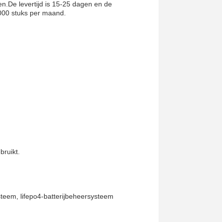
en.De levertijd is 15-25 dagen en de
000 stuks per maand.
ruikt.
steem, lifepo4-batterijbeheersysteem