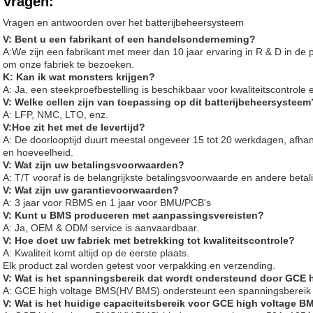
Vragen:
Vragen en antwoorden over het batterijbeheersysteem
V: Bent u een fabrikant of een handelsonderneming?
A:
We zijn een fabrikant met meer dan 10 jaar ervaring in R & D in de p
om onze fabriek te bezoeken.
K: Kan ik wat monsters krijgen?
A: Ja, een steekproefbestelling is beschikbaar voor kwaliteitscontrol
V: Welke cellen zijn van toepassing op dit batterijbeheersysteem
A: LFP, NMC, LTO, enz.
V:
Hoe zit het met de levertijd?
A: De doorlooptijd duurt meestal ongeveer 15 tot 20 werkdagen, afhank
en hoeveelheid.
V: Wat zijn uw betalingsvoorwaarden?
A: T/T vooraf is de belangrijkste betalingsvoorwaarde en andere beta
V: Wat zijn uw garantievoorwaarden?
A: 3 jaar voor RBMS en 1 jaar voor BMU/PCB's
V: Kunt u BMS produceren met aanpassingsvereisten?
A: Ja, OEM & ODM service is aanvaardbaar.
V: Hoe doet uw fabriek met betrekking tot kwaliteitscontrole?
A: Kwaliteit komt altijd op de eerste plaats.
Elk product zal worden getest voor verpakking en verzending.
V: Wat is het spanningsbereik dat wordt ondersteund door GCE
A: GCE high voltage BMS(HV BMS) ondersteunt een spanningsbereik 
V: Wat is het huidige capaciteitsbereik voor GCE high voltage 