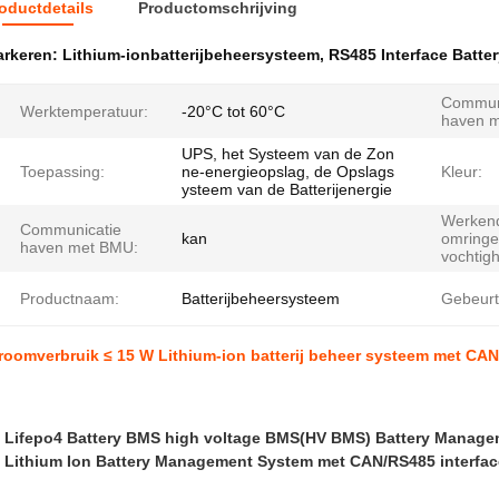
oductdetails
Productomschrijving
rkeren:
Lithium-ionbatterijbeheersysteem
,
RS485 Interface Batt
Commun
Werktemperatuur:
-20°C tot 60°C
haven 
UPS, het Systeem van de Zon
Toepassing:
ne-energieopslag, de Opslags
Kleur:
ysteem van de Batterijenergie
Werken
Communicatie
kan
omring
haven met BMU:
vochtigh
Productnaam:
Batterijbeheersysteem
Gebeurt
roomverbruik ≤ 15 W Lithium-ion batterij beheer systeem met CAN 
Lifepo4 Battery BMS high voltage BMS(HV BMS) Battery Manage
Lithium Ion Battery Management System met CAN/RS485 interfac