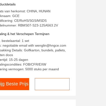
485 interface
ductdetails
ats van herkomst: CHINA, HUNAN
rknaam: GCE
tificering: CE/RoHS/SGS/MSDS
elnummer: RBMS07-S23-125A563.2V
aling & het Verschepen Termijnen
. bestelaantal: 1 set
js: negotiable email with wenglin@hngce.com
pakking Details: Golfkarton, bundels, pallets,
ten doos
ertijd: 15-25 dagen
alingscondities: FOB/CFR/EXW
ering vermogen: 5000 stuks per maand
ijg Beste Prijs
Chat nu