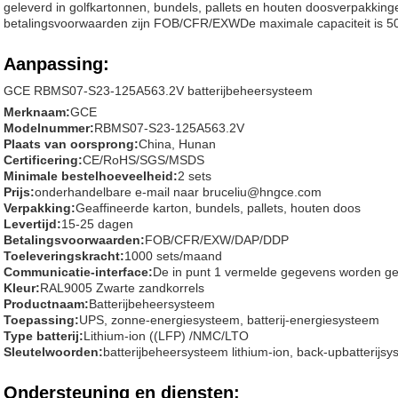
geleverd in golfkartonnen, bundels, pallets en houten doosverpakking
betalingsvoorwaarden zijn FOB/CFR/EXWDe maximale capaciteit is 5
Aanpassing:
GCE RBMS07-S23-125A563.2V batterijbeheersysteem
Merknaam:
GCE
Modelnummer:
RBMS07-S23-125A563.2V
Plaats van oorsprong:
China, Hunan
Certificering:
CE/RoHS/SGS/MSDS
Minimale bestelhoeveelheid:
2 sets
Prijs:
onderhandelbare e-mail naar bruceliu@hngce.com
Verpakking:
Geaffineerde karton, bundels, pallets, houten doos
Levertijd:
15-25 dagen
Betalingsvoorwaarden:
FOB/CFR/EXW/DAP/DDP
Toeleveringskracht:
1000 sets/maand
Communicatie-interface:
De in punt 1 vermelde gegevens worden geb
Kleur:
RAL9005 Zwarte zandkorrels
Productnaam:
Batterijbeheersysteem
Toepassing:
UPS, zonne-energiesysteem, batterij-energiesysteem
Type batterij:
Lithium-ion ((LFP) /NMC/LTO
Sleutelwoorden:
batterijbeheersysteem lithium-ion, back-upbatterijsy
Ondersteuning en diensten: