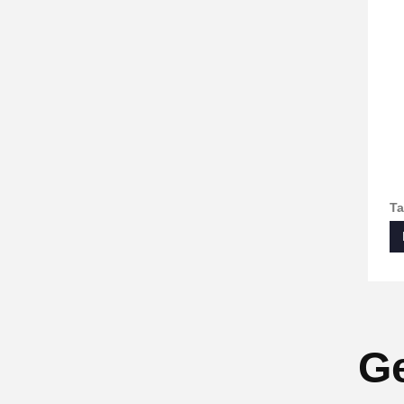
Ta
Ge