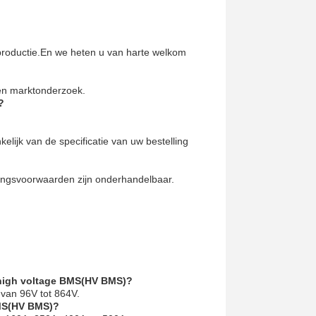
roductie.
En we heten u van harte welkom
e en marktonderzoek.
?
elijk van de specificatie van uw bestelling
lingsvoorwaarden zijn onderhandelbaar.
 high voltage BMS(HV BMS)?
van 96V tot 864V.
BMS(HV BMS)?