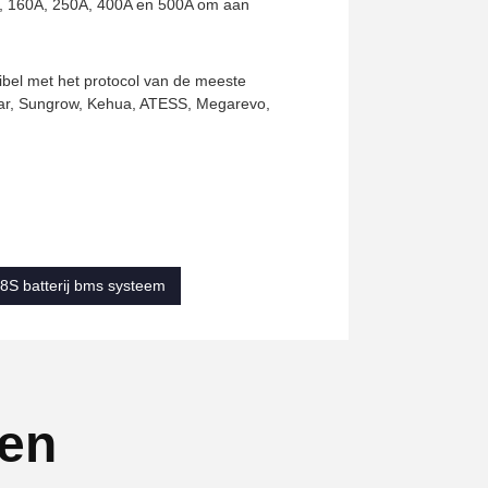
A, 160A, 250A, 400A en 500A om aan
bel met het protocol van de meeste
ar, Sungrow, Kehua, ATESS, Megarevo,
8S batterij bms systeem
ten