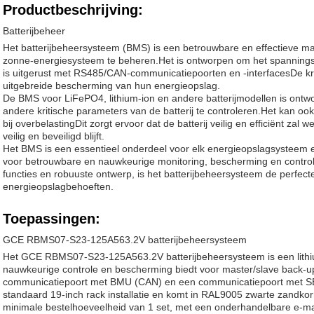
Productbeschrijving:
Batterijbeheer
Het batterijbeheersysteem (BMS) is een betrouwbare en effectieve man
zonne-energiesysteem te beheren.Het is ontworpen om het spanningsb
is uitgerust met RS485/CAN-communicatiepoorten en -interfacesDe kra
uitgebreide bescherming van hun energieopslag.
De BMS voor LiFePO4, lithium-ion en andere batterijmodellen is ont
andere kritische parameters van de batterij te controleren.Het kan o
bij overbelastingDit zorgt ervoor dat de batterij veilig en efficiënt z
veilig en beveiligd blijft.
Het BMS is een essentieel onderdeel voor elk energieopslagsysteem 
voor betrouwbare en nauwkeurige monitoring, bescherming en control
functies en robuuste ontwerp, is het batterijbeheersysteem de perfect
energieopslagbehoeften.
Toepassingen:
GCE RBMS07-S23-125A563.2V batterijbeheersysteem
Het GCE RBMS07-S23-125A563.2V batterijbeheersysteem is een lithiu
nauwkeurige controle en bescherming biedt voor master/slave back-up
communicatiepoort met BMU (CAN) en een communicatiepoort met S
standaard 19-inch rack installatie en komt in RAL9005 zwarte zandkor
minimale bestelhoeveelheid van 1 set, met een onderhandelbare e-ma