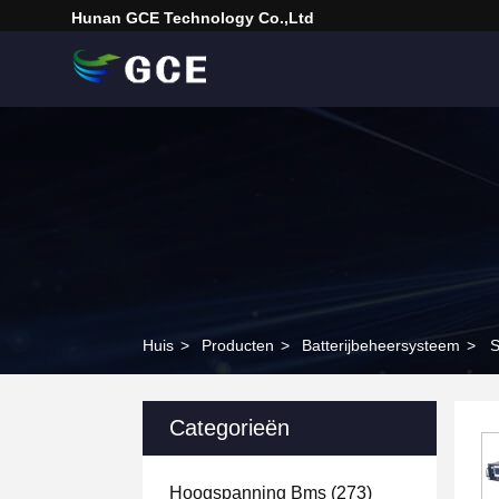
Hunan GCE Technology Co.,Ltd
Huis
>
Producten
>
Batterijbeheersysteem
>
S
Categorieën
Hoogspanning Bms
(273)