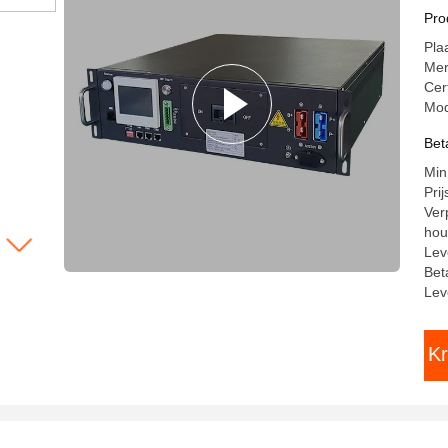
RS
Pro
Pla
Me
Cer
Mod
Bet
Min
Pri
Ver
hou
Lev
Bet
Lev
Kr