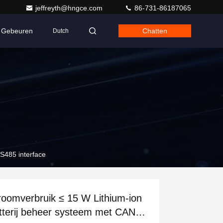
jeffreyth@hngce.com
86-731-86187065
Gebeuren
Chatten
Dutch
S485 interface
roomverbruik ≤ 15 W Lithium-ion
tterij beheer systeem met CAN /