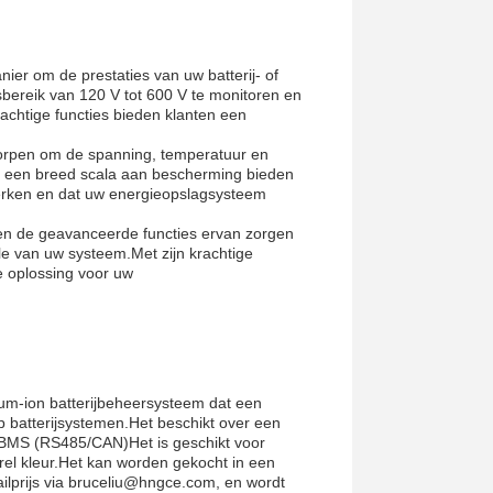
ier om de prestaties van uw batterij- of
ereik van 120 V tot 600 V te monitoren en
chtige functies bieden klanten een
worpen om de spanning, temperatuur en
ok een breed scala aan bescherming bieden
al werken en dat uw energieopslagsysteem
en de geavanceerde functies ervan zorgen
e van uw systeem.Met zijn krachtige
e oplossing voor uw
m-ion batterijbeheersysteem dat een
 batterijsystemen.Het beschikt over een
BMS (RS485/CAN)Het is geschikt voor
rel kleur.Het kan worden gekocht in een
ilprijs via bruceliu@hngce.com, en wordt