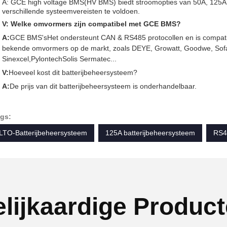
A: GCE high voltage BMS(HV BMS) biedt stroomopties van 50A, 125
verschillende systeemvereisten te voldoen.
V: Welke omvormers zijn compatibel met GCE BMS?
A:
GCE BMS's
Het ondersteunt CAN & RS485 protocollen en is compati
bekende omvormers op de markt, zoals DEYE, Growatt, Goodwe, Sof
Sinexcel,PylontechSolis Sermatec...
V:
Hoeveel kost dit batterijbeheersysteem?
A:
De prijs van dit batterijbeheersysteem is onderhandelbaar.
gs:
LTO-Batterijbeheersysteem
125A batterijbeheersysteem
RS4
lijkaardige Produc