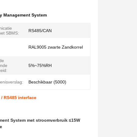
ery Management System
icatie
RS485/CAN
met SBMS:
RAL9005 zwarte Zandkorrel
de
ende
5%~75%RH
eid:
enisverslag:
Beschikbaar (5000)
/ RS485 interface
ment System met stroomverbruik ≤15W
e