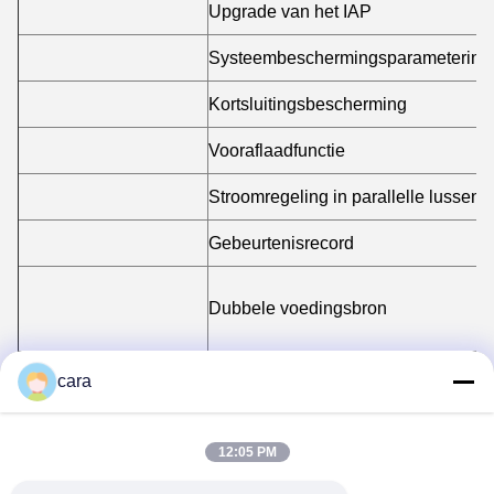
Upgrade van het IAP
Systeembeschermingsparameterinste
Kortsluitingsbescherming
Vooraflaadfunctie
Stroomregeling in parallelle lussen
Gebeurtenisrecord
Dubbele voedingsbron
Facultatieve taken
Monitorisolatie
cara
HMI-display
12:05 PM
Stand-alone of parallel