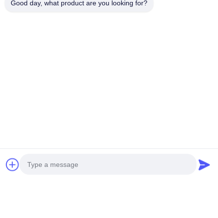
Good day, what product are you looking for?
Droog contact
Andere
Kleur
Installatiemethode
Inlaat- en uitlaatlijnen
Werktemperatuur van de omgeving
Bedieningsvochtigheid
Naleving van nationale normen
Certificering van veiligheid