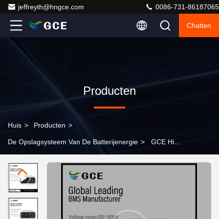
jeffreyth@hngce.com
0086-731-86187065
Chatten
Producten
Huis
>
Producten
>
De Opslagsysteem Van De Batterijenergie
>
GCE High
Voltage Battery Management System 190S 125A Master
Slave BMS met Relay BMS NMC LTO LFP zonne-
energieopslag