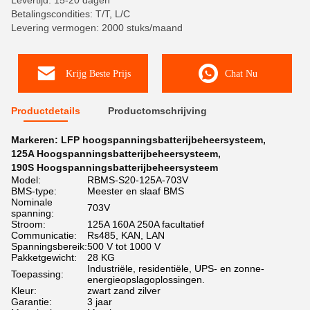
Levertijd: 15-20 dagen
Betalingscondities: T/T, L/C
Levering vermogen: 2000 stuks/maand
Krijg Beste Prijs
Chat Nu
Productdetails
Productomschrijving
Markeren:
LFP hoogspanningsbatterijbeheersysteem
,
125A Hoogspanningsbatterijbeheersysteem
,
190S Hoogspanningsbatterijbeheersysteem
Model:
RBMS-S20-125A-703V
BMS-type:
Meester en slaaf BMS
Nominale
703V
spanning:
Stroom:
125A 160A 250A facultatief
Communicatie:
Rs485, KAN, LAN
Spanningsbereik:
500 V tot 1000 V
Pakketgewicht:
28 KG
Industriële, residentiële, UPS- en zonne-
Toepassing:
energieopslagoplossingen.
Kleur:
zwart zand zilver
Garantie:
3 jaar