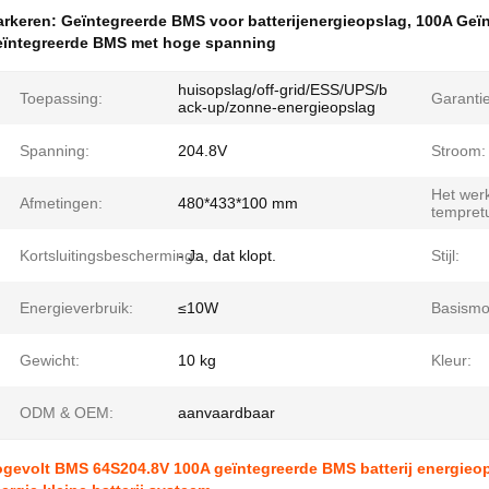
rkeren:
Geïntegreerde BMS voor batterijenergieopslag
,
100A Geï
ïntegreerde BMS met hoge spanning
huisopslag/off-grid/ESS/UPS/b
Toepassing:
Garantie
ack-up/zonne-energieopslag
Spanning:
204.8V
Stroom:
Het wer
Afmetingen:
480*433*100 mm
tempret
Kortsluitingsbescherming:
- Ja, dat klopt.
Stijl:
Energieverbruik:
≤10W
Basismo
Gewicht:
10 kg
Kleur:
ODM & OEM:
aanvaardbaar
gevolt BMS 64S204.8V 100A geïntegreerde BMS batterij energie