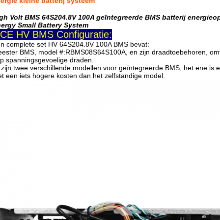
ergie kleine batterij systeem
gh Volt BMS 64S204.8V 100A geïntegreerde BMS batterij energie
ergy Small Battery System
CE HV BMS Configuratie:
n complete set HV 64S204.8V 100A BMS bevat:
ester BMS, model #:
RBMS08S64S100A
, en zijn draadtoebehoren, o
p spanningsgevoelige draden.
 zijn twee verschillende modellen voor geïntegreerde BMS, het ene is e
t een iets hogere kosten dan het zelfstandige model.