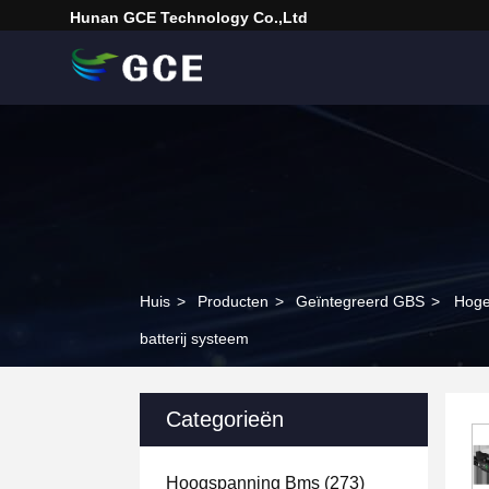
Hunan GCE Technology Co.,Ltd
Huis
>
Producten
>
Geïntegreerd GBS
>
Hoge
batterij systeem
Categorieën
Hoogspanning Bms
(273)