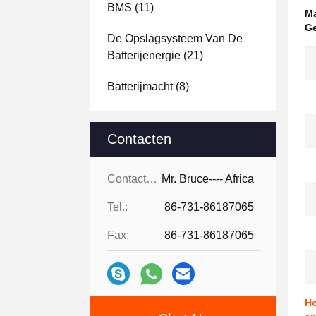
BMS
(11)
Ma
Ge
De Opslagsysteem Van De
Batterijenergie
(21)
Batterijmacht
(8)
Contacten
Contacten:
Mr. Bruce---- Africa
Tel.:
86-731-86187065
Fax:
86-731-86187065
Ho