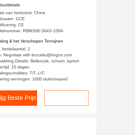
ergieopslagoplossing voor BESS
ductdetails
S Zonne-energie kleine batterij
ats van herkomst: China
steem
rknaam: GCE
tificering: CE
delnummer: RBMS08-S64S-100A
aling & het Verschepen Termijnen
. bestelaantal: 2
js: Negotiate with bruceliu@hngce.com
pakking Details: Bellenzak, schuim, karton
ertijd: 15 dagen
alingscondities: T/T, L/C
ering vermogen: 1000 stuks/maand
ijg Beste Prijs
Chat nu