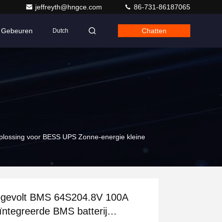
jeffreyth@hngce.com
86-731-86187065
Gebeuren
Chatten
Dutch
plossing voor BESS UPS Zonne-energie kleine
gevolt BMS 64S204.8V 100A
ïntegreerde BMS batterij