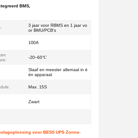
ntegreerd BMS
,
3 jaar voor RBMS en 1 jaar vo
:
or BMU/PCB's
100A
ken
-20~60℃
ure:
Slaaf en meester allemaal in é
én apparaat
dule:
Max. 15S
Zwart
opslagoplossing voor BESS UPS Zonne-