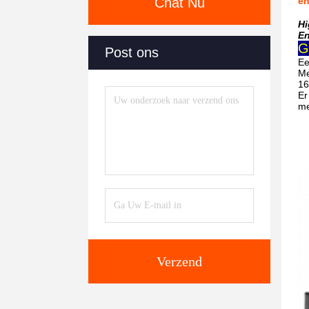
Chat Nu
en
Hi
En
G
Post ons
Ee
Me
16
Er
me
Verzend