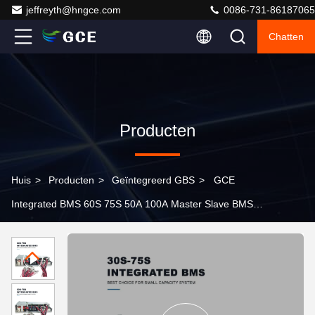
jeffreyth@hngce.com
0086-731-86187065
Chatten
Producten
Huis
>
Producten
>
Geïntegreerd GBS
>
GCE
Integrated BMS 60S 75S 50A 100A Master Slave BMS
All in One Battery Management System voor UPS