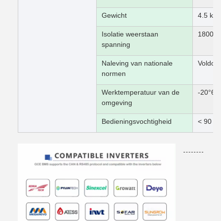
Gewicht
4.5 kg
Isolatie weerstaan
1800V
spanning
Naleving van nationale
Voldoe
normen
Werktemperatuur van de
-20°60
omgeving
Bedieningsvochtigheid
< 90 R