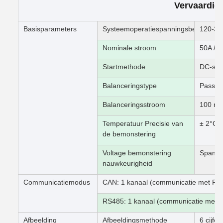
Vervaardig
Basisparameters
Systeemoperatiespanningsbereik
120-37
Nominale stroom
50A / 
Startmethode
DC-star
Balanceringstype
Passive
Balanceringsstroom
100 mA 
Temperatuur Precisie van
± 2°C
de bemonstering
Voltage bemonstering
Spanni
nauwkeurigheid
Communicatiemodus
CAN: 1 kanaal (communicatie met P
RS485: 1 kanaal (communicatie met h
Afbeelding
Afbeeldingsmethode
6 cijfe