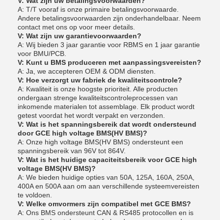
V: Wat zijn uw betalingsvoorwaarden?
A: T/T vooraf is onze primaire betalingsvoorwaarde.
Andere betalingsvoorwaarden zijn onderhandelbaar. Neem
contact met ons op voor meer details.
V: Wat zijn uw garantievoorwaarden?
A: Wij bieden 3 jaar garantie voor RBMS en 1 jaar garantie
voor BMU/PCB.
V: Kunt u BMS produceren met aanpassingsvereisten?
A: Ja, we accepteren OEM & ODM diensten.
V: Hoe verzorgt uw fabriek de kwaliteitscontrole?
A: Kwaliteit is onze hoogste prioriteit. Alle producten
ondergaan strenge kwaliteitscontroleprocessen van
inkomende materialen tot assemblage. Elk product wordt
getest voordat het wordt verpakt en verzonden.
V: Wat is het spanningsbereik dat wordt ondersteund
door GCE high voltage BMS(HV BMS)?
A: Onze high voltage BMS(HV BMS) ondersteunt een
spanningsbereik van 96V tot 864V.
V: Wat is het huidige capaciteitsbereik voor GCE high
voltage BMS(HV BMS)?
A: We bieden huidige opties van 50A, 125A, 160A, 250A,
400A en 500A aan om aan verschillende systeemvereisten
te voldoen.
V: Welke omvormers zijn compatibel met GCE BMS?
A: Ons BMS ondersteunt CAN & RS485 protocollen en is