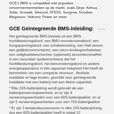
GCE's BMS is compatibel met populaire
omvormermermerken op de markt, zoals Deye, Kehua,
Sofar, Growatt, Sinexcel, ATESS, Sungrow, Goodwe,
Megarevo, Voltronic Power en meer.
GCE Geïntegreerde BMS-inleiding:
Het geïntegreerde BMS bestaat uit een BMS-
hoofdbesturingsbord, een BMU-monsternamebord, een
hoogspanningsbord, een schakelvoeding, een Hall-sensor,
een gelijkstroomcontactor, een micro-brekingsschakelaar,
een veiligheidsbeschermer (optioneel),stroomterminalHet
is een secundair systeemontwerp dat het
hoofdbesturingsbord, het bemonsteringsbord en andere
energieapparatuur in één apparaat integreert.Het heeft de
kenmerken van een compacte structuur., flexibele
installatie en lage kosten, geschikt voor geïntegreerde
installatie met een batterij met een kleine capaciteit.
* Elke 15S-batterijstring wordt gebruikt als een
batterijverwervingseenheid, en er zijn 4
verwervingseenheden voor een 60S-batterijpakket, en er
zijn 5 verwervingseenheden voor een 75S-batterijpakket.
* Er zijn 3 temperatuursensoren in elke 15S-batterijstreng,
dus een 60S-batterijpakket heeft in totaal 12