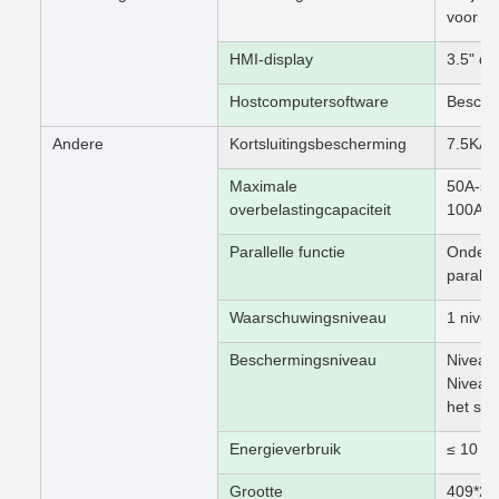
voor lo
HMI-display
3.5" di
Hostcomputersoftware
Beschi
Andere
Kortsluitingsbescherming
7.5KA 
Maximale
50A-sy
overbelastingcapaciteit
100A-s
Parallelle functie
Onderst
parallel
Waarschuwingsniveau
1 nive
Beschermingsniveau
Niveau
Niveau 
het sys
Energieverbruik
≤ 10 W
Grootte
409*2