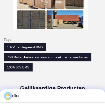
Tags:
192V geïntegreerd BMS
75S Batterijbeheersysteem voor elektrische voertuigen
100A 30S BMS
Gelijkaardige Producten
ellen