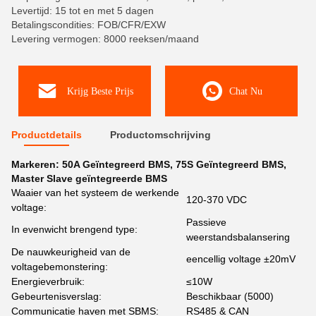
Levertijd: 15 tot en met 5 dagen
Betalingscondities: FOB/CFR/EXW
Levering vermogen: 8000 reeksen/maand
Krijg Beste Prijs
Chat Nu
Productdetails
Productomschrijving
Markeren:
50A Geïntegreerd BMS
,
75S Geïntegreerd BMS
,
Master Slave geïntegreerde BMS
Waaier van het systeem de werkende
120-370 VDC
voltage:
Passieve
In evenwicht brengend type:
weerstandsbalansering
De nauwkeurigheid van de
eencellig voltage ±20mV
voltagebemonstering:
Energieverbruik:
≤10W
Gebeurtenisverslag:
Beschikbaar (5000)
Communicatie haven met SBMS:
RS485 & CAN