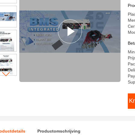
te
Pro
ov
Pla
li
Me
Cer
Mo
Bet
Min
Pri
Pac
Del
Pay
Sup
Kr
oductdetails
Productomschrijving