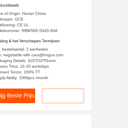
mperatuursensoren en
ductdetails
erlaadbescherming voor
ce of Origin: Hunan China
thiumbatterijen
rknaam: GCE
tificering: CE UL
delnummer: RBMS09-S34S-50A
aling & het Verschepen Termijnen
. bestelaantal: 2 eenheden
js: negotiable with cara@hngce.com
kaging Details: 410*232*91mm
ivery Time: 15-20 workdays
ment Terms: 100% TT
ply Ability: 1000pcs /month
ijg Beste Prijs
Chat nu