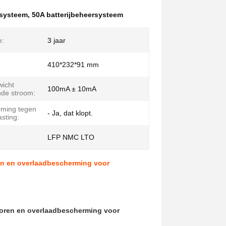
rsysteem
,
50A batterijbeheersysteem
e:
3 jaar
:
410*232*91 mm
wicht
100mA ± 10mA
de stroom:
ming tegen
- Ja, dat klopt.
sting:
:
LFP NMC LTO
en en overlaadbescherming voor
soren en overlaadbescherming voor