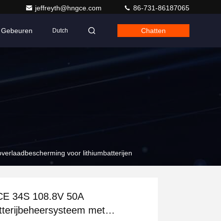
jeffreyth@hngce.com
86-731-86187065
Gebeuren
Chatten
Dutch
erlaadbescherming voor lithiumbatterijen
E 34S 108.8V 50A
tterijbeheersysteem met