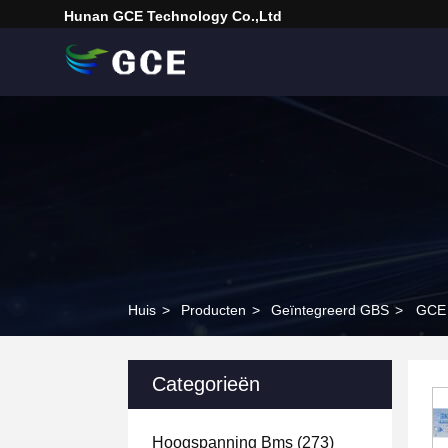
Hunan GCE Technology Co.,Ltd
Huis
>
Producten
>
Geïntegreerd GBS
>
GCE 
Categorieën
Hoogspanning Bms
(273)