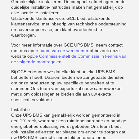
Gemakkelijk te installeren: De compacte afmetingen en de
duidelijke installatie-instructies maken het gemakkelijk op
elke locatie te installeren.
Uitstekende klantenservice: GCE biedt uitstekende
klantenservice, met inbegrip van technische ondersteuning
en naverkoopservice, om klanttevredenheid te
waarborgen.
Voor meer informatie over GCE UPS BMS, neem contact
met ons op
de naam van de werknemer;
of bezoek onze
website op
De Commissie stelt de Commissie in kennis van
de volgende maatregelen:
.
Bij GCE erkennen we dat elke klant unieke UPS BMS-
behoeften heeft. Daarom bieden we aangepaste diensten
om onze producten op uw specifieke behoeften af te
stemmen.Ons team van experts zal nauw samenwerken
met u om oplossingen te bieden die aan uw exacte
specificaties voldoen..
Installatie:
Onze UPS BMS kan gemakkelijk worden gemonteerd in
een 19" rack, waardoor een ruimtebesparende en handige
energiebeheeroplossing wordt geboden.Ons team biedt
ook installatiediensten ter plaatse om ervoor te zorgen dat
uw UPS BMS correct is ingesteld en operationeel.