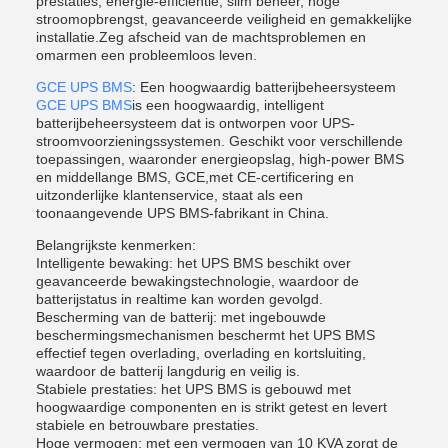
prestaties, energie-efficiëntie, slim beheer, hoge
stroomopbrengst, geavanceerde veiligheid en gemakkelijke
installatie.Zeg afscheid van de machtsproblemen en
omarmen een probleemloos leven.
GCE UPS BMS
: Een hoogwaardig batterijbeheersysteem
GCE UPS BMS
is een hoogwaardig, intelligent
batterijbeheersysteem dat is ontworpen voor UPS-
stroomvoorzieningssystemen. Geschikt voor verschillende
toepassingen, waaronder energieopslag, high-power BMS
en middellange BMS, GCE,met CE-certificering en
uitzonderlijke klantenservice, staat als een
toonaangevende UPS BMS-fabrikant in China.
Belangrijkste kenmerken:
Intelligente bewaking: het UPS BMS beschikt over
geavanceerde bewakingstechnologie, waardoor de
batterijstatus in realtime kan worden gevolgd.
Bescherming van de batterij: met ingebouwde
beschermingsmechanismen beschermt het UPS BMS
effectief tegen overlading, overlading en kortsluiting,
waardoor de batterij langdurig en veilig is.
Stabiele prestaties: het UPS BMS is gebouwd met
hoogwaardige componenten en is strikt getest en levert
stabiele en betrouwbare prestaties.
Hoge vermogen: met een vermogen van 10 KVA zorgt de