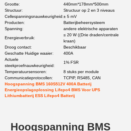
Grootte:
440mm*178mm*500mm
Structuur:
Structuur op 2 en 3 niveaus
Cellespanningsnauwkeurigheid:
± 5 mV
Producten:
Batterijbeheersysteem
Spanning:
andere elektrische apparaten
≤ 20 W ((Drie draden/centrale
Energieverbruik:
kraan)
Droog contact:
Beschikbaar
Geschatte Huidige waaier:
400A
Actuele
1% FSR
steekproefnauwkeurigheid:
Temperatuursensoren:
8 stuks per module
Communicatieprotocollen:
TCPIP, RS485, CAN
Hoogspanning BMS 160S512V 400A Batterij
Energieopslagoplossing Lifepo4 BMS Voor UPS
Lithiumbatterij ESS Lifepo4 Batterij
Hoogspanning BMS