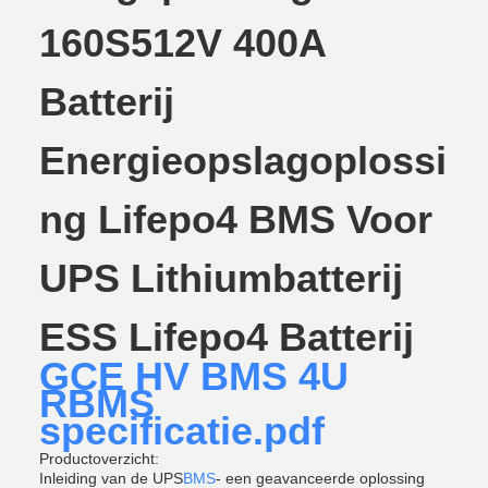
160S512V 400A
Batterij
Energieopslagoplossi
ng Lifepo4 BMS Voor
UPS Lithiumbatterij
ESS Lifepo4 Batterij
GCE HV BMS 4U
RBMS
specificatie.pdf
Productoverzicht:
Inleiding van de UPS
BMS
- een geavanceerde oplossing