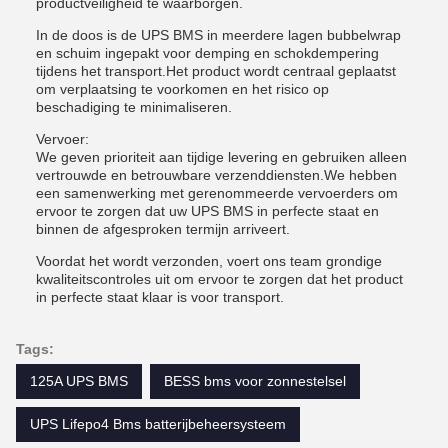
productveiligheid te waarborgen.
In de doos is de UPS BMS in meerdere lagen bubbelwrap
en schuim ingepakt voor demping en schokdempering
tijdens het transport.Het product wordt centraal geplaatst
om verplaatsing te voorkomen en het risico op
beschadiging te minimaliseren.
Vervoer:
We geven prioriteit aan tijdige levering en gebruiken alleen
vertrouwde en betrouwbare verzenddiensten.We hebben
een samenwerking met gerenommeerde vervoerders om
ervoor te zorgen dat uw UPS BMS in perfecte staat en
binnen de afgesproken termijn arriveert.
Voordat het wordt verzonden, voert ons team grondige
kwaliteitscontroles uit om ervoor te zorgen dat het product
in perfecte staat klaar is voor transport.
Tags:
125A UPS BMS
BESS bms voor zonnestelsel
UPS Lifepo4 Bms batterijbeheersysteem