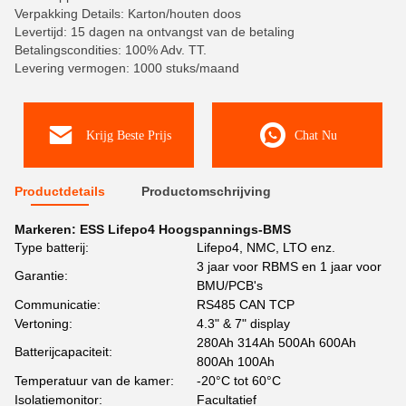
Verpakking Details: Karton/houten doos
Levertijd: 15 dagen na ontvangst van de betaling
Betalingscondities: 100% Adv. TT.
Levering vermogen: 1000 stuks/maand
Krijg Beste Prijs
Chat Nu
Productdetails
Productomschrijving
Markeren:
ESS Lifepo4 Hoogspannings-BMS
Type batterij:
Lifepo4, NMC, LTO enz.
3 jaar voor RBMS en 1 jaar voor
Garantie:
BMU/PCB's
Communicatie:
RS485 CAN TCP
Vertoning:
4.3" & 7" display
280Ah 314Ah 500Ah 600Ah
Batterijcapaciteit:
800Ah 100Ah
Temperatuur van de kamer:
-20°C tot 60°C
Isolatiemonitor:
Facultatief