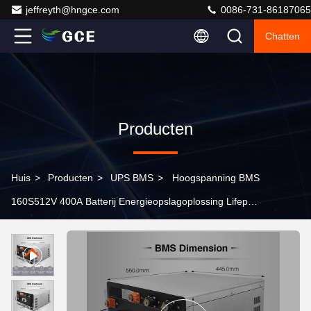
jeffreyth@hngce.com
0086-731-86187065
Chatten
Producten
Huis
>
Producten
>
UPS BMS
>
Hoogspanning BMS
160S512V 400A Batterij Energieopslagoplossing Lifepo4
BMS Voor UPS Lithiumbatterij ESS Lifepo4 Batterij