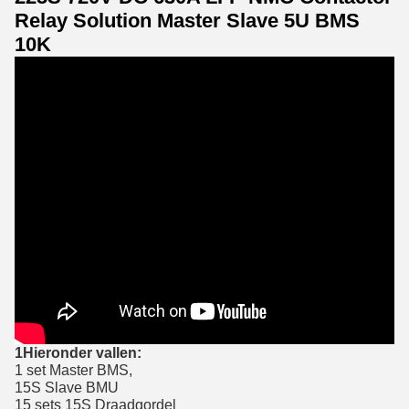
Relay Solution Master Slave 5U BMS
10K
1Hieronder vallen:
1 set Master BMS,
15S Slave BMU
15 sets 15S Draadgordel