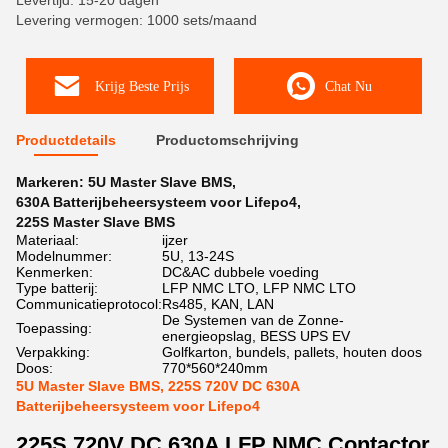
Levertijd: 15-20 dagen
Levering vermogen: 1000 sets/maand
Krijg Beste Prijs
Chat Nu
Productdetails
Productomschrijving
Markeren:
5U Master Slave BMS
,
630A Batterijbeheersysteem voor Lifepo4
,
225S Master Slave BMS
Materiaal:
ijzer
Modelnummer:
5U, 13-24S
Kenmerken:
DC&AC dubbele voeding
Type batterij:
LFP NMC LTO, LFP NMC LTO
Communicatieprotocol:
Rs485, KAN, LAN
De Systemen van de Zonne-
Toepassing:
energieopslag, BESS UPS EV
Verpakking:
Golfkarton, bundels, pallets, houten doos
Doos:
770*560*240mm
5U Master Slave BMS, 225S 720V DC 630A
Batterijbeheersysteem voor Lifepo4
225S 720V DC 630A LFP NMC Contactor