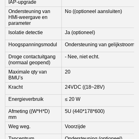
IAP-upgrade
Ondersteuning van
No ((optioneel aansluiten)
HMI-weergave en
parameter
Isolatie detectie
Ja (optioneel)
Hoogspanningsmodul
Ondersteuning van gelijkstroomsta
Droge contactuitgang
- Nee, niet echt.
(normaal geopend)
Maximale qty van
20
BMU's
Kracht
24VDC ((18~28V)
Energieverbruik
≤ 20 W
Afmeting ((W*H*D)
5U (440*178*600)
mm
Weg weg.
Voorzijde
Tapcentrum
Ondersteuning (optioneel)