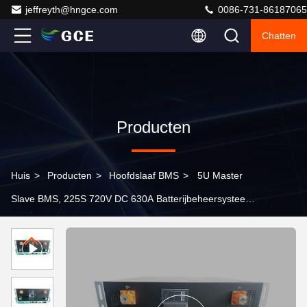
jeffreyth@hngce.com
0086-731-86187065
Chatten
Producten
Huis
>
Producten
>
Hoofdslaaf BMS
>
5U Master
Slave BMS, 225S 720V DC 630A Batterijbeheersysteem
voor Lifepo4