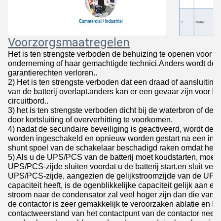
Voorzorgsmaatregelen
Het is ten strengste verboden de behuizing te openen voor
onderneming of haar gemachtigde technici.Anders wordt de e
garantierechten verloren..
2) Het is ten strengste verboden dat een draad of aansluitin
van de batterij overlapt.anders kan er een gevaar zijn voor k
circuitbord..
3) het is ten strengste verboden dicht bij de waterbron of de 
door kortsluiting of oververhitting te voorkomen.
4) nadat de secundaire beveiliging is geactiveerd, wordt de
worden ingeschakeld en opnieuw worden gestart na een inter
shunt spoel van de schakelaar beschadigd raken omdat het te
5) Als u de UPS/PCS van de batterij moet koudstarten, moet u
UPS/PCS-zijde sluiten voordat u de batterij start.en sluit ver
UPS/PCS-zijde, aangezien de gelijkstroomzijde van de UPS
capaciteit heeft, is de ogenblikkelijke capaciteit gelijk aan ee
stroom naar de condensator zal veel hoger zijn dan die v
de contactor is zeer gemakkelijk te veroorzaken ablatie en h
contactweerstand van het contactpunt van de contactor neemt