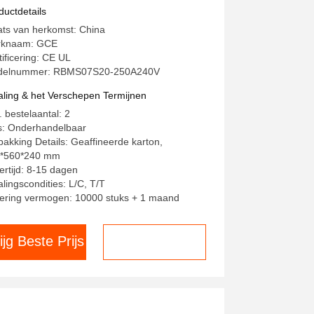
0V
ductdetails
ats van herkomst: China
rknaam: GCE
tificering: CE UL
delnummer: RBMS07S20-250A240V
aling & het Verschepen Termijnen
. bestelaantal: 2
js: Onderhandelbaar
pakking Details: Geaffineerde karton,
*560*240 mm
ertijd: 8-15 dagen
alingscondities: L/C, T/T
ering vermogen: 10000 stuks + 1 maand
ijg Beste Prijs
Chat nu