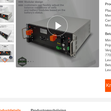
24
Pro
Pla
Me
Cer
Mo
Bet
Min
Pri
Ver
770
Lev
Bet
Lev
Kr
oductdetails
Productomschrijving