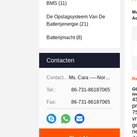
BMS
(11)
Ma
De Opslagsysteem Van De
Ac
Batterijenergie
(21)
Batterijmacht
(8)
Contacten
Contacten:
Ms. Cara -----North America
Re
GC
Tel.:
86-731-86187065
io
4
Fax:
86-731-86187065
pr
7
vr
ge
n