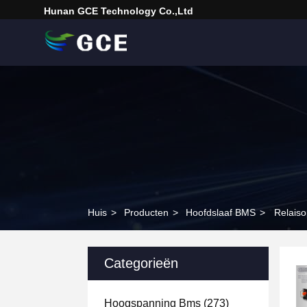
Hunan GCE Technology Co.,Ltd
Huis
>
Producten
>
Hoofdslaaf BMS
>
Relaiso
Categorieën
Hoogspanning Bms
(273)