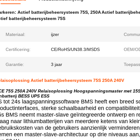
rkeren:
Actief batterijbeheersysteem 75S
,
250A Actief batterijbe
tief batterijbeheersysteem 75S
Materiaal:
ijzer
Communi
Certificering:
CE/RoHS/UN38.3/MSDS
OEM/O
Garantie:
3 jaar
Toepass
laisoplossing Actief batterijbeheersysteem 75S 250A 240V
E 75S 250A 240V Relaisoplossing Hoogspanningsmaster met 15S
nbatterij BESS UPS ESS
S tot 24s laagspanningssoftware BMS heeft een breed sc
oductinterfaces, sterke schaalbaarheid en compatibilitei
5s BMS neemt master-slave geïntegreerde ontwerp en re
aag naar lithiumbatterijen van meerdere ketens van klein
bruikskosten van de gebruikers aanzienlijk verminderen; 
emen een master-slave-architectuur op drie niveaus aa