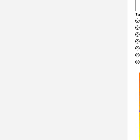
To
◎ 
◎
◎
◎
◎
◎
◎