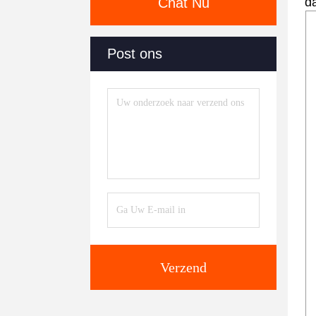
Chat Nu
d
Post ons
Verzend