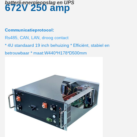
batterij-energieopslag en UPS
672
V 250 amp
Communicatieprotocol:
Rs485, CAN, LAN, droog contact
* 4U standaard 19 inch behuizing * Efficiënt, stabiel en
betrouwbaar * maat:W440*H178*D500mm