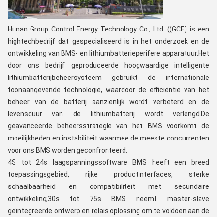
Hunan Group Control Energy Technology Co., Ltd. ((GCE) is een 
hightechbedrijf dat gespecialiseerd is in het onderzoek en de 
ontwikkeling van BMS- en lithiumbatterieperifere apparatuur.Het 
door ons bedrijf geproduceerde hoogwaardige intelligente 
lithiumbatterijbeheersysteem gebruikt de internationale 
toonaangevende technologie, waardoor de efficiëntie van het 
beheer van de batterij aanzienlijk wordt verbeterd en de 
levensduur van de lithiumbatterij wordt verlengd.De 
geavanceerde beheersstrategie van het BMS voorkomt de 
moeilijkheden en instabiliteit waarmee de meeste concurrenten 
voor ons BMS worden geconfronteerd.
4S tot 24s laagspanningssoftware BMS heeft een breed 
toepassingsgebied, rijke productinterfaces, sterke 
schaalbaarheid en compatibiliteit met secundaire 
ontwikkeling;30s tot 75s BMS neemt master-slave 
geïntegreerde ontwerp en relais oplossing om te voldoen aan de 