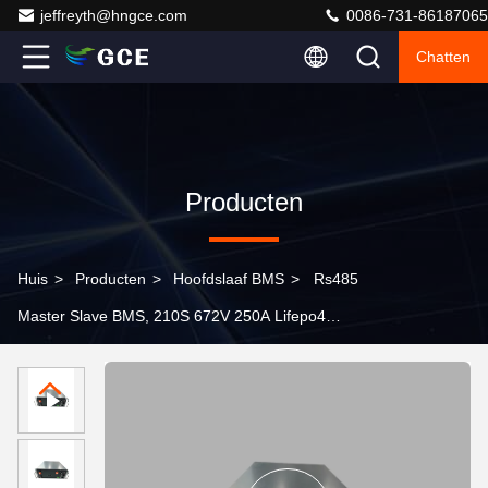
jeffreyth@hngce.com
0086-731-86187065
Chatten
Producten
Huis
>
Producten
>
Hoofdslaaf BMS
>
Rs485
Master Slave BMS, 210S 672V 250A Lifepo4
Batterijbeheersysteem