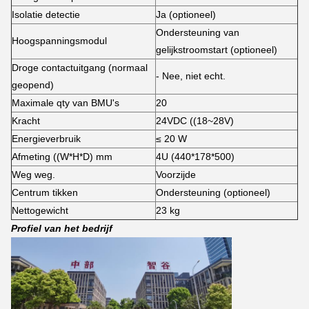
Isolatie detectie
Ja (optioneel)
Ondersteuning van
Hoogspanningsmodul
gelijkstroomstart (optioneel)
Droge contactuitgang (normaal
- Nee, niet echt.
geopend)
Maximale qty van BMU's
20
Kracht
24VDC ((18~28V)
Energieverbruik
≤ 20 W
Afmeting ((W*H*D) mm
4U (440*178*500)
Weg weg.
Voorzijde
Centrum tikken
Ondersteuning (optioneel)
Nettogewicht
23 kg
Profiel van het bedrijf