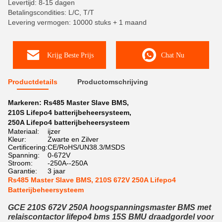
Levertijd: 8-15 dagen
Betalingscondities: L/C, T/T
Levering vermogen: 10000 stuks + 1 maand
Krijg Beste Prijs
Chat Nu
Productdetails
Productomschrijving
Markeren:
Rs485 Master Slave BMS
,
210S Lifepo4 batterijbeheersysteem
,
250A Lifepo4 batterijbeheersysteem
Materiaal:
ijzer
Kleur:
Zwarte en Zilver
Certificering:
CE/RoHS/UN38.3/MSDS
Spanning:
0-672V
Stroom:
-250A--250A
Garantie:
3 jaar
Rs485 Master Slave BMS, 210S 672V 250A Lifepo4
Batterijbeheersysteem
GCE 210S 672V 250A hoogspanningsmaster BMS met
relaiscontactor lifepo4 bms 15S BMU draadgordel voor