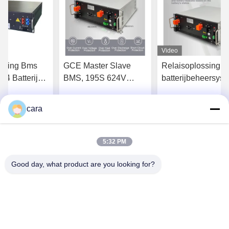
Video
nning Bms
GCE Master Slave
Relaisoplossing Ac
o4 Batterij
BMS, 195S 624V
batterijbeheersys
 NCM 195S
250A Lithium Ion
75S 250A 240V
 125A
Battery Management
cara
jg Beste Prijs
Krijg Beste Prijs
Krijg Beste Pr
Systems
5:32 PM
Good day, what product are you looking for?
Hunan GCE Technology Co.,Ltd
jeffreyth@hngce.com