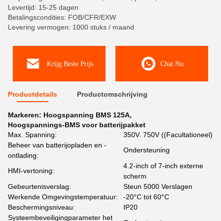
Levertijd: 15-25 dagen
Betalingscondities: FOB/CFR/EXW
Levering vermogen: 1000 stuks / maand
Krijg Beste Prijs
Chat Nu
Productdetails
Productomschrijving
Markeren:
Hoogspanning BMS 125A
,
Hoogspannings-BMS voor batterijpakket
Max. Spanning:
350V. 750V ((Facultationeel)
Beheer van batterijopladen en -
Ondersteuning
ontlading:
4.2-inch of 7-inch externe
HMI-vertoning:
scherm
Gebeurtenisverslag:
Steun 5000 Verslagen
Werkende Omgevingstemperatuur:
-20°C tot 60°C
Beschermingsniveau:
IP20
Systeembeveiligingparameter het