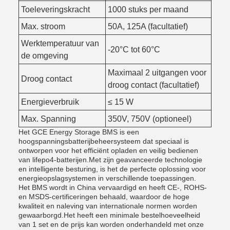
Toeleveringskracht
1000 stuks per maand
Max. stroom
50A, 125A (facultatief)
Werktemperatuur van
-20°C tot 60°C
de omgeving
Maximaal 2 uitgangen voor
Droog contact
droog contact (facultatief)
Energieverbruik
≤ 15 W
Max. Spanning
350V, 750V (optioneel)
Het GCE Energy Storage BMS is een
hoogspanningsbatterijbeheersysteem dat speciaal is
ontworpen voor het efficiënt opladen en veilig bedienen
van lifepo4-batterijen.Met zijn geavanceerde technologie
en intelligente besturing, is het de perfecte oplossing voor
energieopslagsystemen in verschillende toepassingen.
Het BMS wordt in China vervaardigd en heeft CE-, ROHS-
en MSDS-certificeringen behaald, waardoor de hoge
kwaliteit en naleving van internationale normen worden
gewaarborgd.Het heeft een minimale bestelhoeveelheid
van 1 set en de prijs kan worden onderhandeld met onze