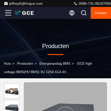
jeffreyth@hngce.com
0086-731-86187065
Chatten
Producten
Huis
>
Producten
>
Energieopslag BMS
>
GCE high
voltage BMS(HV BMS) 3U 125A 614.4V
Batterijbeheersysteem voor batterijpakket BESS UPS
Data Center