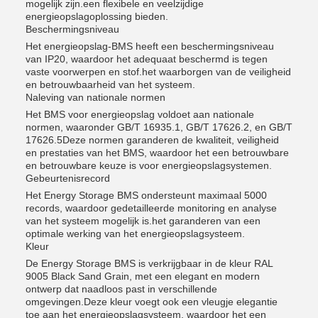
mogelijk zijn.een flexibele en veelzijdige
energieopslagoplossing bieden.
Beschermingsniveau
Het energieopslag-BMS heeft een beschermingsniveau
van IP20, waardoor het adequaat beschermd is tegen
vaste voorwerpen en stof.het waarborgen van de veiligheid
en betrouwbaarheid van het systeem.
Naleving van nationale normen
Het BMS voor energieopslag voldoet aan nationale
normen, waaronder GB/T 16935.1, GB/T 17626.2, en GB/T
17626.5Deze normen garanderen de kwaliteit, veiligheid
en prestaties van het BMS, waardoor het een betrouwbare
en betrouwbare keuze is voor energieopslagsystemen.
Gebeurtenisrecord
Het Energy Storage BMS ondersteunt maximaal 5000
records, waardoor gedetailleerde monitoring en analyse
van het systeem mogelijk is.het garanderen van een
optimale werking van het energieopslagsysteem.
Kleur
De Energy Storage BMS is verkrijgbaar in de kleur RAL
9005 Black Sand Grain, met een elegant en modern
ontwerp dat naadloos past in verschillende
omgevingen.Deze kleur voegt ook een vleugje elegantie
toe aan het energieopslagsysteem, waardoor het een