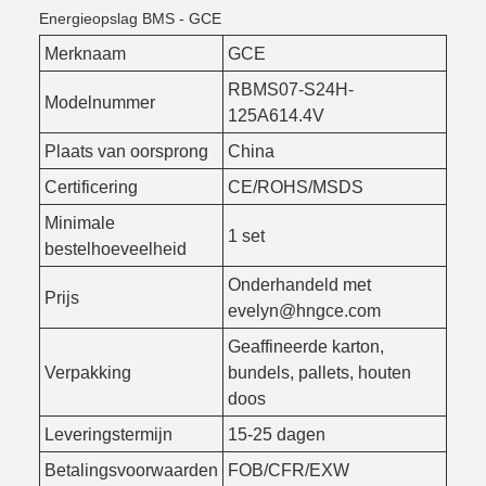
Energieopslag BMS - GCE
Merknaam
GCE
RBMS07-S24H-
Modelnummer
125A614.4V
Plaats van oorsprong
China
Certificering
CE/ROHS/MSDS
Minimale
1 set
bestelhoeveelheid
Onderhandeld met
Prijs
evelyn@hngce.com
Geaffineerde karton,
Verpakking
bundels, pallets, houten
doos
Leveringstermijn
15-25 dagen
Betalingsvoorwaarden
FOB/CFR/EXW