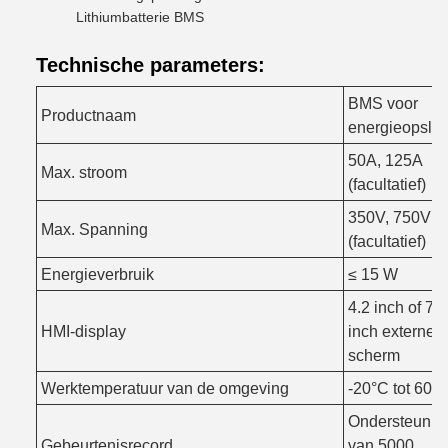
Lithiumbatterie BMS
Technische parameters:
BMS voor
Productnaam
energieopsla
50A, 125A
Max. stroom
(facultatief)
350V, 750V
Max. Spanning
(facultatief)
Energieverbruik
≤ 15 W
4.2 inch of 7
HMI-display
inch externe
scherm
Werktemperatuur van de omgeving
-20°C tot 60°
Ondersteunin
Gebeurtenisrecord
van 5000