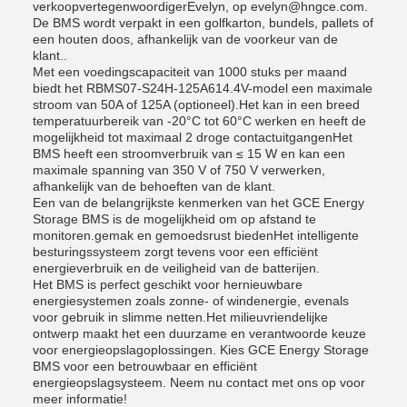
verkoopvertegenwoordigerEvelyn, op evelyn@hngce.com.
De BMS wordt verpakt in een golfkarton, bundels, pallets of
een houten doos, afhankelijk van de voorkeur van de
klant..
Met een voedingscapaciteit van 1000 stuks per maand
biedt het RBMS07-S24H-125A614.4V-model een maximale
stroom van 50A of 125A (optioneel).Het kan in een breed
temperatuurbereik van -20°C tot 60°C werken en heeft de
mogelijkheid tot maximaal 2 droge contactuitgangenHet
BMS heeft een stroomverbruik van ≤ 15 W en kan een
maximale spanning van 350 V of 750 V verwerken,
afhankelijk van de behoeften van de klant.
Een van de belangrijkste kenmerken van het GCE Energy
Storage BMS is de mogelijkheid om op afstand te
monitoren.gemak en gemoedsrust biedenHet intelligente
besturingssysteem zorgt tevens voor een efficiënt
energieverbruik en de veiligheid van de batterijen.
Het BMS is perfect geschikt voor hernieuwbare
energiesystemen zoals zonne- of windenergie, evenals
voor gebruik in slimme netten.Het milieuvriendelijke
ontwerp maakt het een duurzame en verantwoorde keuze
voor energieopslagoplossingen. Kies GCE Energy Storage
BMS voor een betrouwbaar en efficiënt
energieopslagsysteem. Neem nu contact met ons op voor
meer informatie!