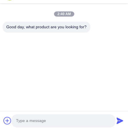
2:40 AM
Good day, what product are you looking for?
Hunan GCE Technology Co.,Ltd
jeffreyth@hngce.com
0086-731-86187065
Gebouw B3, 602, Science and Technology New City,
Changsha County, Changsha City, provincie Hunan
De Goede Kwaliteit van China hoogspanning bms
Leverancier. Copyright © 2022-2026 Hunan GCE
Technology Co.,Ltd . Alle rechten voorbehoudena.