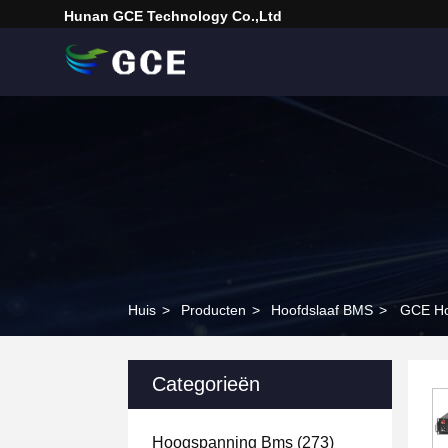
Hunan GCE Technology Co.,Ltd
Huis
>
Producten
>
Hoofdslaaf BMS
>
GCE Ho
Categorieën
Hoogspanning Bms
(273)