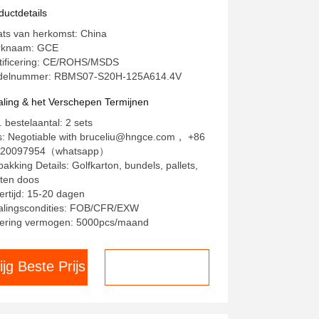
S Voor zonne-energieopslag
ductdetails
MWh 2MWh ESS BMS LFP-
ats van herkomst: China
steem
rknaam: GCE
tificering: CE/ROHS/MSDS
elnummer: RBMS07-S20H-125A614.4V
aling & het Verschepen Termijnen
. bestelaantal: 2 sets
js: Negotiable with bruceliu@hngce.com， +86
620097954（whatsapp）
pakking Details: Golfkarton, bundels, pallets,
ten doos
ertijd: 15-20 dagen
alingscondities: FOB/CFR/EXW
ering vermogen: 5000pcs/maand
ijg Beste Prijs
Chat nu