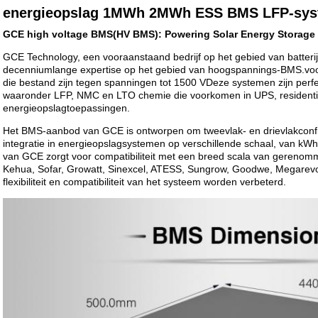
energieopslag 1MWh 2MWh ESS BMS LFP-sy
GCE high voltage BMS(HV BMS): Powering Solar Energy Storage
GCE Technology, een vooraanstaand bedrijf op het gebied van batter
decenniumlange expertise op het gebied van hoogspannings-BMS.voo
die bestand zijn tegen spanningen tot 1500 VDeze systemen zijn perfec
waaronder LFP, NMC en LTO chemie die voorkomen in UPS, residentië
energieopslagtoepassingen.
Het BMS-aanbod van GCE is ontworpen om tweevlak- en drievlakconfi
integratie in energieopslagsystemen op verschillende schaal, van kW
van GCE zorgt voor compatibiliteit met een breed scala van geren
Kehua, Sofar, Growatt, Sinexcel, ATESS, Sungrow, Goodwe, Megarevo
flexibiliteit en compatibiliteit van het systeem worden verbeterd.