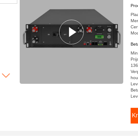
BM
Pro
1
Pla
sy
Me
Cer
Mod
Bet
Min
Pri
13
Ver
hou
Lev
Bet
Lev
Kr