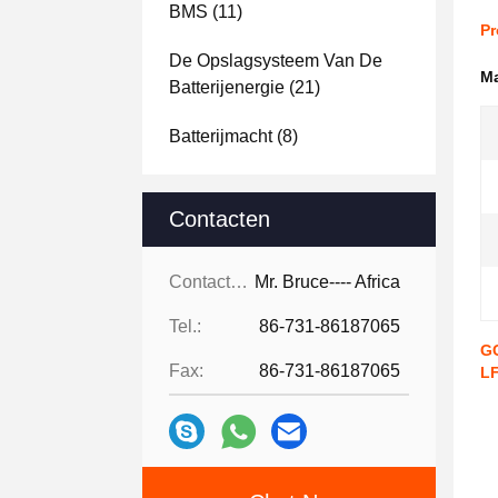
BMS
(11)
Pr
De Opslagsysteem Van De
Ma
Batterijenergie
(21)
Batterijmacht
(8)
Contacten
Contacten:
Mr. Bruce---- Africa
Tel.:
86-731-86187065
GC
Fax:
86-731-86187065
L