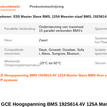
oductdetails
Productomschrijving
rkeren:
ESS Master Slave BMS
,
125A Meester-slaaf BMS
,
192S614
Ondersteuning van maximaal
Parallelle Verbinding:
Spannin
15 parallel verbonden BMS's
Systeem
Kleur:
Zwart
het Pla
Compatibele
Deye, Growatt, Goodwe, Sofa
Isolati
omvormer:
r, Atess, Sungrow, Bluesun...
spannin
Werkende
-20°C tot 60°C
Stroom:
Omgevingstemperatuur:
E Hoogspanning BMS 192S614.4V 125A Master Slave BMS Voor
FP-systeem
GCE Hoogspanning BMS 192S614.4V 125A Mast