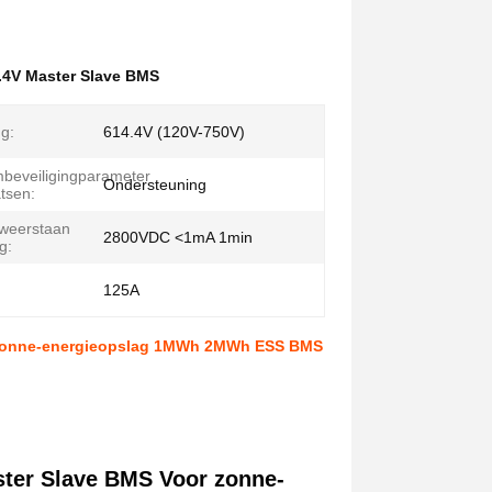
.4V Master Slave BMS
g:
614.4V (120V-750V)
beveiligingparameter
Ondersteuning
atsen:
e weerstaan
2800VDC <1mA 1min
g:
125A
 zonne-energieopslag 1MWh 2MWh ESS BMS
er Slave BMS Voor zonne-