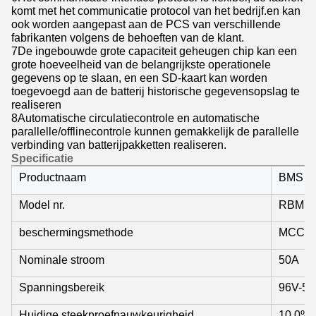
komt met het communicatie protocol van het bedrijf.en kan
ook worden aangepast aan de PCS van verschillende
fabrikanten volgens de behoeften van de klant.
7De ingebouwde grote capaciteit geheugen chip kan een
grote hoeveelheid van de belangrijkste operationele
gegevens op te slaan, en een SD-kaart kan worden
toegevoegd aan de batterij historische gegevensopslag te
realiseren
8Automatische circulatiecontrole en automatische
parallelle/offlinecontrole kunnen gemakkelijk de parallelle
verbinding van batterijpakketten realiseren.
Specificatie
Productnaam
BMS
Model nr.
RBMS0
beschermingsmethode
MCCB+
Nominale stroom
50A
Spanningsbereik
96V-5
Huidige steekproefnauwkeurigheid
10,0%