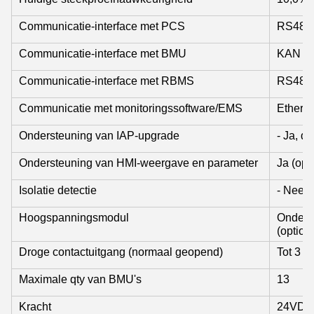
Communicatie-interface met PCS
RS485
Communicatie-interface met BMU
KAN
Communicatie-interface met RBMS
RS485
Communicatie met monitoringssoftware/EMS
Etherne
Ondersteuning van IAP-upgrade
- Ja, da
Ondersteuning van HMI-weergave en parameter
Ja (opt
Isolatie detectie
- Nee, n
Hoogspanningsmodul
Onderst
(option
Droge contactuitgang (normaal geopend)
Tot 3
Maximale qty van BMU's
13
Kracht
24VDC 