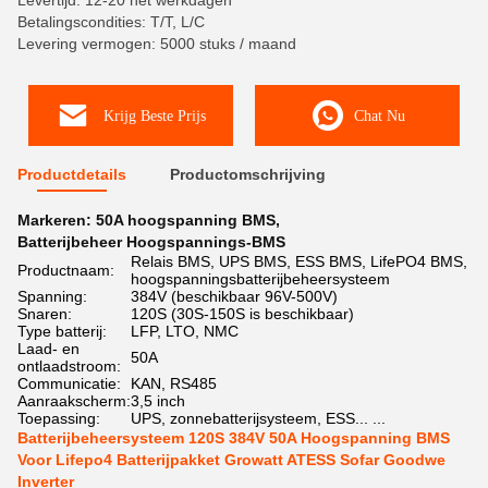
Levertijd: 12-20 het werkdagen
Betalingscondities: T/T, L/C
Levering vermogen: 5000 stuks / maand
Krijg Beste Prijs
Chat Nu
Productdetails
Productomschrijving
Markeren:
50A hoogspanning BMS
,
Batterijbeheer Hoogspannings-BMS
Relais BMS, UPS BMS, ESS BMS, LifePO4 BMS,
Productnaam:
hoogspanningsbatterijbeheersysteem
Spanning:
384V (beschikbaar 96V-500V)
Snaren:
120S (30S-150S is beschikbaar)
Type batterij:
LFP, LTO, NMC
Laad- en
50A
ontlaadstroom:
Communicatie:
KAN, RS485
Aanraakscherm:
3,5 inch
Toepassing:
UPS, zonnebatterijsysteem, ESS... ...
Batterijbeheersysteem 120S 384V 50A Hoogspanning BMS
Voor Lifepo4 Batterijpakket Growatt ATESS Sofar Goodwe
Inverter