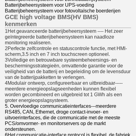
Batterijbeheersysteem voor UPS-voeding
Batterijbeheersysteem voor fotovoltaïsche boerderijen
GCE high voltage BMS(HV BMS)
kenmerken
1Het geavanceerde batterijbeheersysteem ---- Het zeer
geïntegreerde batterijbeheersysteem kan naadloze
monitoring realiseren.
2Perfecte zelfcontrole en statuscontrole functie, met HMI-
scherm,3.5 inch en 7 inch touchscreen optioneel.
3Volledige en betrouwbare systeembeheersings- en
beschermingsstrategieën, omvattende garantie voor de
veiligheid van de batterij en begeleiding om de levensduur
van de batterijpakketten te verlengen.
4Modulair ontwerp, configureerbaar en uitbreidbaar-----
meerdere energieopslagseenheden kunnen flexibel
worden gecombineerd en uitgebreid tot 1 GWh als een
groter energieopslagsysteem.
5. Overvloedige communicatieinterfaces---meerdere
RS485, CAN, Ethernet, droge contact-invoer- en
uitvoerinterfaces, die de communicatie met de meeste
PCS/omvormer- en monitorservers op de markt
ondersteunen.
6Het communicatie-interface protocol is flexibel, de fabriek