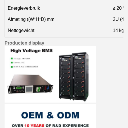
Energieverbruik
≤ 20 W
Afmeting ((W*H*D) mm
2U (44
Nettogewicht
14 kg
Producten display