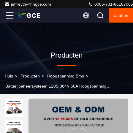
jeffreyth@hngce.com
0086-731-86187065
Chatten
Producten
Huis
>
Producten
>
Hoogspanning Bms
>
Batterijbeheersysteem 120S 384V 50A Hoogspanning
BMS Voor Lifepo4 Batterijpakket Growatt ATESS Sofar
Goodwe Inverter