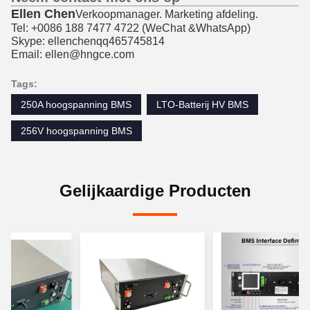
Ellen Chen
Verkoopmanager. Marketing afdeling.
Tel: +0086 188 7477 4722 (
WeChat &
WhatsApp)
Skype: ellenchenqq465745814
Email: ellen@hngce.com
Tags:
250A hoogspanning BMS
LTO-Batterij HV BMS
256V hoogspanning BMS
Gelijkaardige Producten