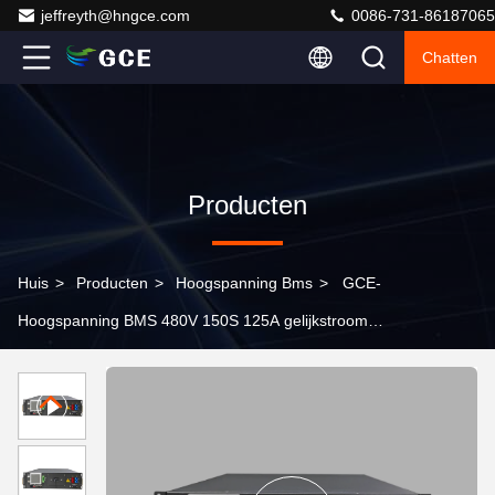
jeffreyth@hngce.com
0086-731-86187065
Chatten
Producten
Huis
>
Producten
>
Hoogspanning Bms
>
GCE-
Hoogspanning BMS 480V 150S 125A gelijkstroom
Lifepo4 BMS