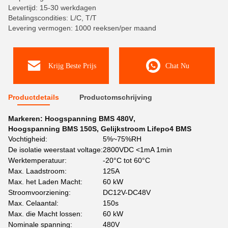
Levertijd: 15-30 werkdagen
Betalingscondities: L/C, T/T
Levering vermogen: 1000 reeksen/per maand
Krijg Beste Prijs
Chat Nu
Productdetails
Productomschrijving
Markeren:
Hoogspanning BMS 480V
,
Hoogspanning BMS 150S
,
Gelijkstroom Lifepo4 BMS
Vochtigheid:
5%~75%RH
De isolatie weerstaat voltage:
2800VDC <1mA 1min
Werktemperatuur:
-20°C tot 60°C
Max. Laadstroom:
125A
Max. het Laden Macht:
60 kW
Stroomvoorziening:
DC12V-DC48V
Max. Celaantal:
150s
Max. die Macht lossen:
60 kW
Nominale spanning:
480V