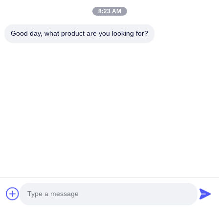
Email:cara@hngce.com
8:23 AM
Good day, what product are you looking for?
Tags:
250A hoogspanning BMS
LTO-Batterij HV BMS
256V hoogspanning BMS
Gelijkaardige Producten
Video
Video