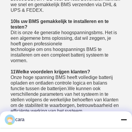
we snel en gemakkelijk BMS verzenden via DHL &
UPS & FEDEX.
10Is uw BMS gemakkelijk te installeren en te
testen?
Dit is onze 4e generatie hoogspanningsbms. Het is
een algemene bms oplossing, dat wil zeggen, je
hoeft geen professionele
technologie om ons hoogspannings BMS te
installeren om een compleet batterij systeem te
vormen.
11Welke voordelen krijgen klanten?
Onze hoge spanning BMS heeft volledige batterij
opladen en ontladen controle logica en balans
functie tussen de batterijen.We kunnen ook
verschillende parameters van het systeem in te
stellen volgens de werkelijke behoeften van klanten
om de stabiliteit te waarborgen, betrouwbaarheid en
efficiënte werking van het systeem.
12Hoe kan ik contact met u opnemen?
cara
U kunt contact opnemen met Cara voor een
offerte.
Hatsapp&Skype: +8617321496453,