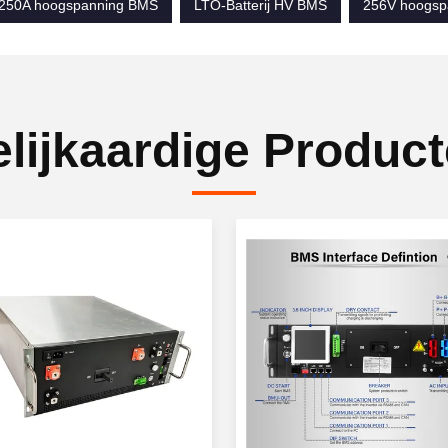
250A hoogspanning BMS
LTO-Batterij HV BMS
256V hoogsp
lijkaardige Produc