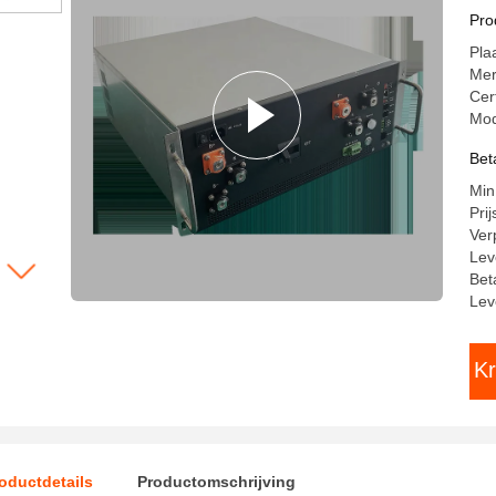
re
Pro
Ra
Pla
Sy
Me
Cer
Mod
Bet
Min
Pri
Ver
Lev
Bet
Lev
Kr
oductdetails
Productomschrijving