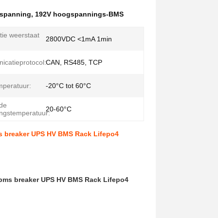
spanning
,
192V hoogspannings-BMS
tie weerstaat
2800VDC <1mA 1min
catieprotocol:
CAN, RS485, TCP
peratuur:
-20°C tot 60°C
de
20-60°C
ngstemperatuur:
ms breaker UPS HV BMS Rack Lifepo4
 bms breaker UPS HV BMS Rack Lifepo4