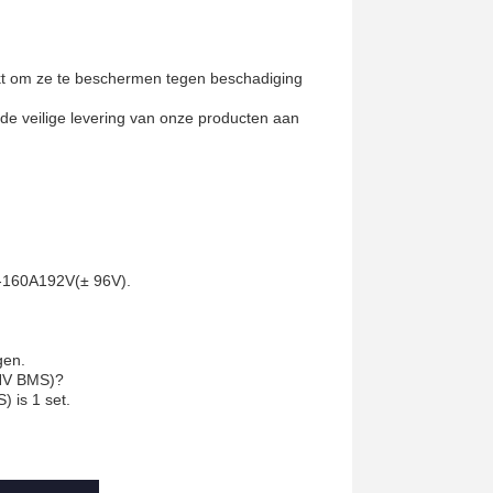
kt om ze te beschermen tegen beschadiging
e veilige levering van onze producten aan
0-160A192V
(
± 96V
)
.
gen.
(HV BMS)?
 is 1 set.