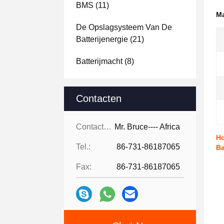
BMS
(11)
Ma
De Opslagsysteem Van De
Batterijenergie
(21)
Batterijmacht
(8)
Contacten
Contacten:
Mr. Bruce---- Africa
Ho
Tel.:
86-731-86187065
Ba
Fax:
86-731-86187065