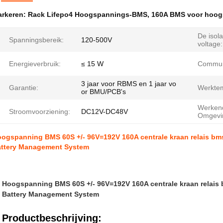
rkeren:
Rack Lifepo4 Hoogspannings-BMS
,
160A BMS voor hoog
De isola
Spanningsbereik:
120-500V
voltage:
Energieverbruik:
≤ 15 W
Communi
3 jaar voor RBMS en 1 jaar vo
Garantie:
Werktem
or BMU/PCB's
Werken
Stroomvoorziening:
DC12V-DC48V
Omgevi
ogspanning BMS 60S +/- 96V=192V 160A centrale kraan relais b
ttery Management System
Hoogspanning BMS 60S +/- 96V=192V 160A centrale kraan relais
Battery Management System
Productbeschrijving: