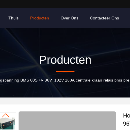
Thuis
Producten
Over Ons
Contacteer Ons
Producten
gspanning BMS 60S +/- 96V=192V 160A centrale kraan relais bms br
Ho
96