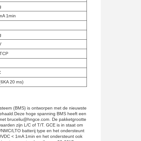
g
mA 1min
g
V
 TCP
C
(6KA 20 ms)
systeem (BMS) is ontworpen met de nieuwste
behaald.Deze hoge spanning BMS heeft een
r met bruceliu@hngce.com. De pakketgrootte
arden zijn L/C of T/T. GCE is in staat om
 /NMC/LTO batterij type en het ondersteunt
800VDC < 1mA 1min en het ondersteunt ook