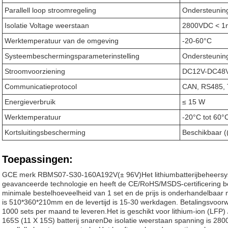
Parallell loop stroomregeling
Ondersteunin
Isolatie Voltage weerstaan
2800VDC < 1
Werktemperatuur van de omgeving
-20-60°C
Systeembeschermingsparameterinstelling
Ondersteunin
Stroomvoorziening
DC12V-DC48
Communicatieprotocol
CAN, RS485,
Energieverbruik
≤ 15 W
Werktemperatuur
-20°C tot 60°
Kortsluitingsbescherming
Beschikbaar (
Toepassingen:
GCE merk RBMS07-S30-160A192V
(
± 96V
)
Het lithiumbatterijbeheer
geavanceerde technologie en heeft de CE/RoHS/MSDS-certificering 
minimale bestelhoeveelheid van 1 set en de prijs is onderhandelbaa
is 510*360*210mm en de levertijd is 15-30 werkdagen. Betalingsvoorwa
1000 sets per maand te leveren.Het is geschikt voor lithium-ion (LFP)
165S (11 X 15S) batterij snarenDe isolatie weerstaan spanning is 2