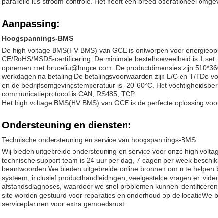
parallelle lus stroom controle. Het heeft een breed operationeel omg
Aanpassing:
Hoogspannings-BMS
De high voltage BMS(HV BMS) van GCE is ontworpen voor energieop
CE/RoHS/MSDS-certificering. De minimale bestelhoeveelheid is 1 set. V
opnemen met bruceliu@hngce.com. De productdimensies zijn 510*360*
werkdagen na betaling.De betalingsvoorwaarden zijn L/C en T/TDe vo
en de bedrijfsomgevingstemperatuur is -20-60°C. Het vochtigheidsbe
communicatieprotocol is CAN, RS485, TCP.
Het high voltage BMS(HV BMS) van GCE is de perfecte oplossing voo
Ondersteuning en diensten:
Technische ondersteuning en service van hoogspannings-BMS
Wij bieden uitgebreide ondersteuning en service voor onze high vol
technische support team is 24 uur per dag, 7 dagen per week beschi
beantwoorden.We bieden uitgebreide online bronnen om u te helpen 
systeem, inclusief producthandleidingen, veelgestelde vragen en vide
afstandsdiagnoses, waardoor we snel problemen kunnen identificeren
site worden gestuurd voor reparaties en onderhoud op de locatieWe b
serviceplannen voor extra gemoedsrust.