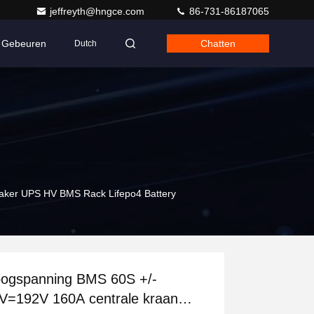
jeffreyth@hngce.com
86-731-86187065
Gebeuren
Chatten
Dutch
eaker UPS HV BMS Rack Lifepo4 Battery
ogspanning BMS 60S +/-
V=192V 160A centrale kraan