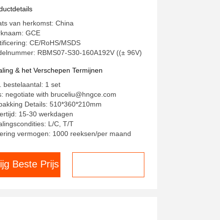
lais bms breaker UPS HV BMS
ductdetails
ck Lifepo4 Battery Management
ats van herkomst: China
stem
rknaam: GCE
tificering: CE/RoHS/MSDS
elnummer: RBMS07-S30-160A192V ((± 96V)
aling & het Verschepen Termijnen
. bestelaantal: 1 set
js: negotiate with bruceliu@hngce.com
pakking Details: 510*360*210mm
ertijd: 15-30 werkdagen
alingscondities: L/C, T/T
ering vermogen: 1000 reeksen/per maand
ijg Beste Prijs
Chat nu