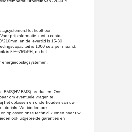
evingstemperatuurbereik van -20-60°C.
slagsystemen.Het heeft een
oor prijsinformatie kunt u contact
210mm, en de levertijd is 15-30
edingscapaciteit is 1000 sets per maand,
reik is 5%~75%RH, en het
r energieopslagsystemen.
tage BMS(HV BMS) producten. Ons
kbaar om eventuele vragen te
bij het oplossen en onderhouden van uw
o-tutorials. We bieden ook
 en oplossen.onze technici kunnen naar uw
ieden ook uitgebreide garanties en