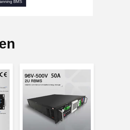
anning BMS
ten