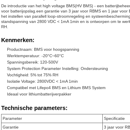
De introductie van het high voltage BMS(HV BMS) - een batterijbehe
voor batterijopslag.een garantie van 3 jaar voor RBMS en 1 jaar vo
het instellen van parallell loop-stroomregeling en systeembeschermin
standspanning van 2800 VDC < 1mA 1min en is ontworpen om te wer
RH.
Kenmerken:
Productnaam: BMS voor hoogspanning
Werktemperatuur: -20°C~60°C
Spanningsbereik: 120-500V
System Protection Parameter Instelling: Ondersteuning
Vochtigheid: 5% tot 75% RH
Isolatie Voltage: 2800VDC < 1mA 1min
Compatibel met Lifepo4 BMS en Lithium BMS System
Ideaal voor lithiumbatterijverpakker
Technische parameters:
Parameter
Specificatie
Garantie
3 jaar voor R