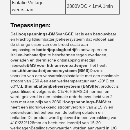
Isolatie Voltage
2800VDC < 1mA 1min
weerstaan
Toepassingen:
De
Hoogspannings-BMS
van
GCE
Het is een betrouwbaar
en krachtig lithiumbatterijbeheersysteem dat voldoet aan
de strenge eisen van een breed scala aan
toepassingen.
batterijopslagbedrijf
is ontworpen om
lithium-ionbatterijen te beschermen tegen overladen,
overladen en thermische ontsnapping met zijn
nieuwste
BMS voor lithium-ionbatterijen
. Het heeft
een
Lithiumbatterijbeheersysteem (BMS)
Deze is
voorzien van een verwarmingsinstallatie met een maximale
stroom van 250 A en een werktemperatuur van -20°C tot
60°C.
Lithiumbatterijbeheersysteem (BMS)
Het product is
gecertificeerd volgens de CE/RoHS/MSDS-normen en
wordt geleverd in een minimale orderhoeveelheid van 2
sets met een prijs van 2030.
Hoogspannings-BMS
Het
heeft een indrukwekkend stroomverbruik van ≤ 15 W en
ondersteunt het beheer van de batterij opladen en
ontladen.Dit product wordt geleverd in een verpakking van
410*232*128mm en heeft een levertijd van 15-20
werkdagenBetalingsvoorwaarden worden aanvaard in L/C