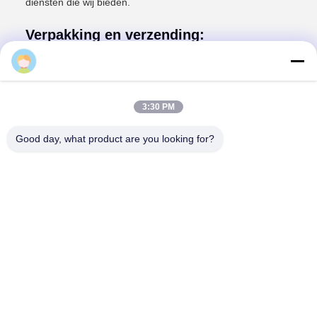
diensten die wij bieden.
Verpakking en verzending:
Verpakking en verzending
ellen
Hoogspannings-BMS-producten worden volgens de
volgende richtlijnen verpakt en verzonden:
De producten worden veilig verpakt en in één doos
3:30 PM
verzonden.
De dozen moeten worden gelabeld met de naam van
Good day, what product are you looking for?
het product, de productbeschrijving en de naam van de
klant.
De doos moet worden gemaakt van een duurzaam
materiaal zoals karton.
Dozen moeten goed verzegeld zijn om te voorkomen
dat ze worden verpest of beschadigd.
De doos moet duidelijk met het juiste verzendadres
worden gelabeld.
De doos moet via een betrouwbare verzendmethode
aan de klant worden bezorgd.