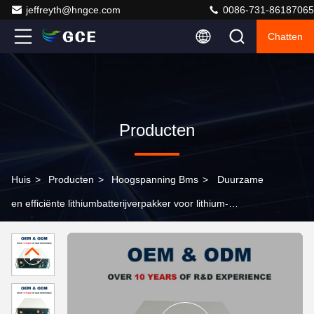
jeffreyth@hngce.com
0086-731-86187065
Chatten
Producten
Huis
>
Producten
>
Hoogspanning Bms
>
Duurzame
en efficiënte lithiumbatterijverpakker voor lithium-
ionbatterijen