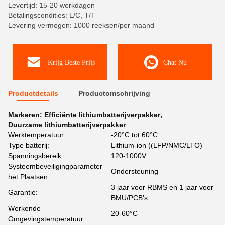
Levertijd: 15-20 werkdagen
Betalingscondities: L/C, T/T
Levering vermogen: 1000 reeksen/per maand
Krijg Beste Prijs
Chat Nu
Productdetails
Productomschrijving
Markeren:
Efficiënte lithiumbatterijverpakker
,
Duurzame lithiumbatterijverpakker
Werktemperatuur:
-20°C tot 60°C
Type batterij:
Lithium-ion ((LFP/NMC/LTO)
Spanningsbereik:
120-1000V
Systeembeveiligingparameter
Ondersteuning
het Plaatsen:
3 jaar voor RBMS en 1 jaar voor
Garantie:
BMU/PCB's
Werkende
20-60°C
Omgevingstemperatuur: