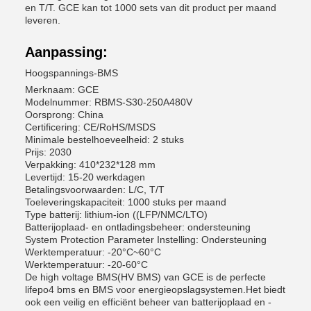
en T/T. GCE kan tot 1000 sets van dit product per maand
leveren.
Aanpassing:
Hoogspannings-BMS
Merknaam: GCE
Modelnummer: RBMS-S30-250A480V
Oorsprong: China
Certificering: CE/RoHS/MSDS
Minimale bestelhoeveelheid: 2 stuks
Prijs: 2030
Verpakking: 410*232*128 mm
Levertijd: 15-20 werkdagen
Betalingsvoorwaarden: L/C, T/T
Toeleveringskapaciteit: 1000 stuks per maand
Type batterij: lithium-ion ((LFP/NMC/LTO)
Batterijoplaad- en ontladingsbeheer: ondersteuning
System Protection Parameter Instelling: Ondersteuning
Werktemperatuur: -20°C~60°C
Werktemperatuur: -20-60°C
De high voltage BMS(HV BMS) van GCE is de perfecte
lifepo4 bms en BMS voor energieopslagsystemen.Het biedt
ook een veilig en efficiënt beheer van batterijoplaad en -