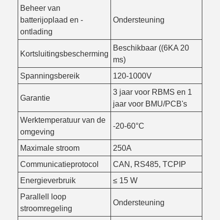
Beheer van
batterijoplaad en -
Ondersteuning
ontlading
Beschikbaar ((6KA 20
Kortsluitingsbescherming
ms)
Spanningsbereik
120-1000V
3 jaar voor RBMS en 1
Garantie
jaar voor BMU/PCB's
Werktemperatuur van de
-20-60°C
omgeving
Maximale stroom
250A
Communicatieprotocol
CAN, RS485, TCPIP
Energieverbruik
≤ 15 W
Parallell loop
Ondersteuning
stroomregeling