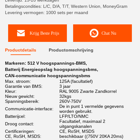
Levertijd: 15-20 werkdagen
Betalingscondities: L/C, D/A, T/T, Western Union, MoneyGram
Levering vermogen: 1000 sets per maand
Krijg Beste Prijs
Chat Nu
Productdetails
Productomschrijving
Markeren:
512 V hoogspannings-BMS
,
Batterij Energieopslag hoogspanningsbms
,
CAN-communicatie hoogspanningsbms
Max. stroom:
125A (facultatief)
Garantie van BMS:
3 jaar
Kleur:
RAL 9005 Zwarte Zandkorrel
Nieuw gewicht:
32kgs
Spanningsbereik:
260V-750V
De in punt 1 vermelde gegevens
Communicatie-interface:
worden gebruikt.
Batterijcel:
LFP/LTO/NMC
Facultatief, maximaal 2
Droog contact:
uitgangskanalen
Certificeringen:
CE, RoSH, MSDS
CE, RoSH, MSDS:
beschikbaar ((750V 20KA 20ms)