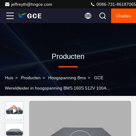
jeffreyth@hngce.com
0086-731-86187065
Chatten
Producten
Huis
>
Producten
>
Hoogspanning Bms
>
GCE
Wereldleider in hoogspanning BMS 160S 512V 100A
lithiumbatterij bms met CAN-communicatie voor
batterijenergieopslag