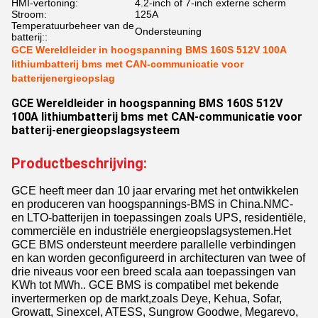
HMI-vertoning:
4.2-inch of 7-inch externe scherm
Stroom:
125A
Temperatuurbeheer van de
Ondersteuning
batterij::
GCE Wereldleider in hoogspanning BMS 160S 512V 100A
lithiumbatterij bms met CAN-communicatie voor
batterijenergieopslag
GCE Wereldleider in hoogspanning BMS 160S 512V
100A lithiumbatterij bms met CAN-communicatie voor
batterij-energieopslagsysteem
Productbeschrijving:
GCE heeft meer dan 10 jaar ervaring met het ontwikkelen
en produceren van hoogspannings-BMS in China.NMC-
en LTO-batterijen in toepassingen zoals UPS, residentiële,
commerciële en industriële energieopslagsystemen.Het
GCE BMS ondersteunt meerdere parallelle verbindingen
en kan worden geconfigureerd in architecturen van twee of
drie niveaus voor een breed scala aan toepassingen van
KWh tot MWh.. GCE BMS is compatibel met bekende
invertermerken op de markt,
zoals Deye, Kehua, Sofar,
Growatt, Sinexcel, ATESS, Sungrow Goodwe, Megarevo,