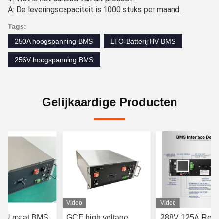
A: De leveringscapaciteit is 1000 stuks per maand.
Tags:
250A hoogspanning BMS
LTO-Batterij HV BMS
256V hoogspanning BMS
Gelijkaardige Producten
Video
Video
h 4U maat BMS
GCE high voltage
288V 125A Rela