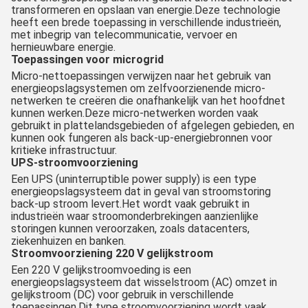
transformeren en opslaan van energie.Deze technologie
heeft een brede toepassing in verschillende industrieën,
met inbegrip van telecommunicatie, vervoer en
hernieuwbare energie.
Toepassingen voor microgrid
Micro-nettoepassingen verwijzen naar het gebruik van
energieopslagsystemen om zelfvoorzienende micro-
netwerken te creëren die onafhankelijk van het hoofdnet
kunnen werken.Deze micro-netwerken worden vaak
gebruikt in plattelandsgebieden of afgelegen gebieden, en
kunnen ook fungeren als back-up-energiebronnen voor
kritieke infrastructuur.
UPS-stroomvoorziening
Een UPS (uninterruptible power supply) is een type
energieopslagsysteem dat in geval van stroomstoring
back-up stroom levert.Het wordt vaak gebruikt in
industrieën waar stroomonderbrekingen aanzienlijke
storingen kunnen veroorzaken, zoals datacenters,
ziekenhuizen en banken.
Stroomvoorziening 220 V gelijkstroom
Een 220 V gelijkstroomvoeding is een
energieopslagsysteem dat wisselstroom (AC) omzet in
gelijkstroom (DC) voor gebruik in verschillende
toepassingen.Dit type stroomvoorziening wordt vaak