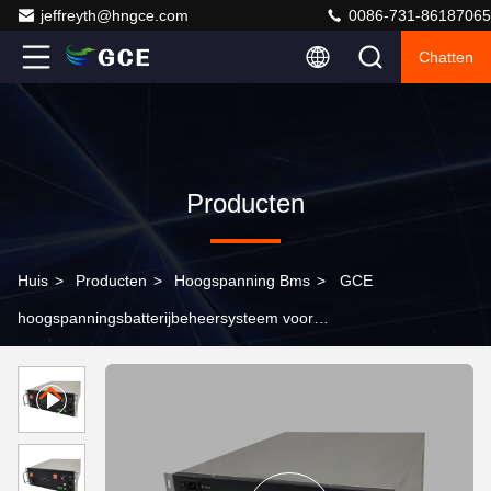
jeffreyth@hngce.com
0086-731-86187065
Chatten
Producten
Huis
>
Producten
>
Hoogspanning Bms
>
GCE
hoogspanningsbatterijbeheersysteem voor
lithiumbatterijpakket ≤ 15 W stroomverbruik