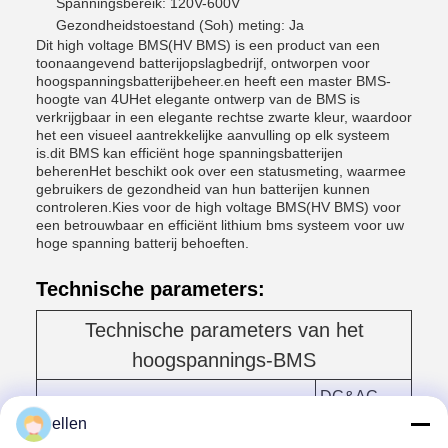
Spanningsbereik: 120V-600V
Gezondheidstoestand (Soh) meting: Ja
Dit high voltage BMS(HV BMS) is een product van een
toonaangevend batterijopslagbedrijf, ontworpen voor
hoogspanningsbatterijbeheer.en heeft een master BMS-
hoogte van 4UHet elegante ontwerp van de BMS is
verkrijgbaar in een elegante rechtse zwarte kleur, waardoor
het een visueel aantrekkelijke aanvulling op elk systeem
is.dit BMS kan efficiënt hoge spanningsbatterijen
beherenHet beschikt ook over een statusmeting, waarmee
gebruikers de gezondheid van hun batterijen kunnen
controleren.Kies voor de high voltage BMS(HV BMS) voor
een betrouwbaar en efficiënt lithium bms systeem voor uw
hoge spanning batterij behoeften.
Technische parameters:
Technische parameters van het
hoogspannings-BMS
DC&AC
Kenmerken
Dual Power
ellen
Supply