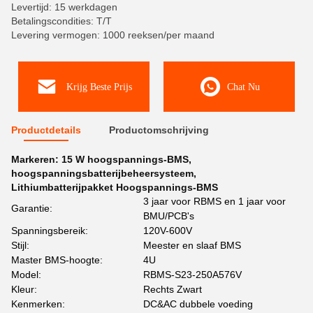
Levertijd: 15 werkdagen
Betalingscondities: T/T
Levering vermogen: 1000 reeksen/per maand
Krijg Beste Prijs
Chat Nu
Productdetails
Productomschrijving
Markeren:
15 W hoogspannings-BMS
,
hoogspanningsbatterijbeheersysteem
,
Lithiumbatterijpakket Hoogspannings-BMS
3 jaar voor RBMS en 1 jaar voor
Garantie:
BMU/PCB's
Spanningsbereik:
120V-600V
Stijl:
Meester en slaaf BMS
Master BMS-hoogte:
4U
Model:
RBMS-S23-250A576V
Kleur:
Rechts Zwart
Kenmerken:
DC&AC dubbele voeding