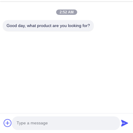
Gebeurtenisregisters
5000
2:52 AM
LFP, NMC,
Type batterij
LTO
Good day, what product are you looking for?
120 V-600
Spanningsbereik
V
Energieverbruik
≤ 15 W
Master BMS-hoogte
4U
Rechts
Kleur
Zwart
3 jaar voor
RBMS en 1
Garantie
jaar voor
BMU/PCB's
- Ja, dat
Bescherming tegen celoverspanning
klopt.