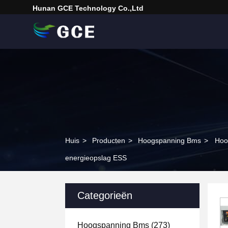
Hunan GCE Technology Co.,Ltd
Huis
>
Producten
>
Hoogspanning Bms
>
Hoo
energieopslag ESS
Categorieën
Hoogspanning Bms
(273)