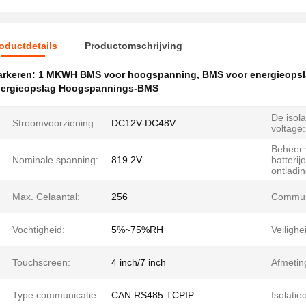
oductdetails
Productomschrijving
rkeren:
1 MKWH BMS voor hoogspanning
,
BMS voor energieopsl
ergieopslag Hoogspannings-BMS
De isola
Stroomvoorziening:
DC12V-DC48V
voltage:
Beheer
Nominale spanning:
819.2V
batterij
ontladin
Max. Celaantal:
256
Communi
Vochtigheid:
5%~75%RH
Veilighe
Touchscreen:
4 inch/7 inch
Afmetin
Type communicatie:
CAN RS485 TCPIP
Isolatie