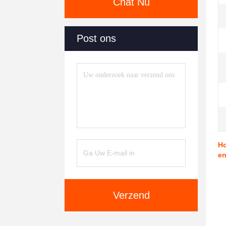
Chat Nu
Post ons
Ho
en
Verzend