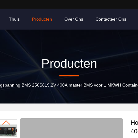
Thuis
Producten
Over Ons
Contacteer Ons
Producten
gspanning BMS 256S819.2V 400A master BMS voor 1 MKWH Container
Ho
40