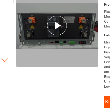
Co
Pro
gr
Pla
Me
Cer
Mod
Bet
Min
Pri
bru
Ver
Lev
ond
om 
Bet
Uni
Lev
Kr