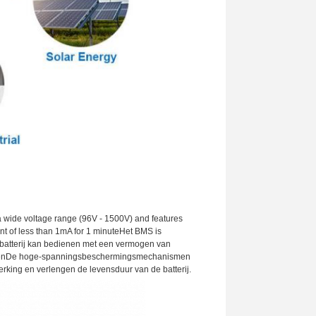
a wide voltage range (96V - 1500V) and features
nt of less than 1mA for 1 minuteHet BMS is
 batterij kan bedienen met een vermogen van
 makenDe hoge-spanningsbeschermingsmechanismen
king en verlengen de levensduur van de batterij.