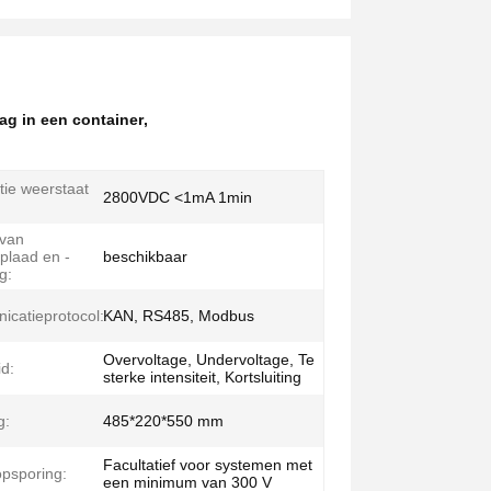
ag in een container
,
tie weerstaat
2800VDC <1mA 1min
 van
oplaad en -
beschikbaar
g:
catieprotocol:
KAN, RS485, Modbus
Overvoltage, Undervoltage, Te
id:
sterke intensiteit, Kortsluiting
g:
485*220*550 mm
Facultatief voor systemen met
opsporing:
een minimum van 300 V