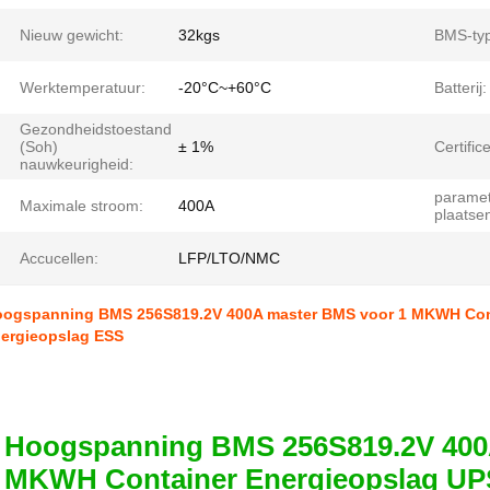
Nieuw gewicht:
32kgs
BMS-ty
Werktemperatuur:
-20°C~+60°C
Batterij:
Gezondheidstoestand
(Soh)
± 1%
Certific
nauwkeurigheid:
paramet
Maximale stroom:
400A
plaatse
Accucellen:
LFP/LTO/NMC
ogspanning BMS 256S819.2V 400A master BMS voor 1 MKWH Conta
ergieopslag ESS
Hoogspanning BMS 256S819.2V 400
MKWH Container Energieopslag UPS