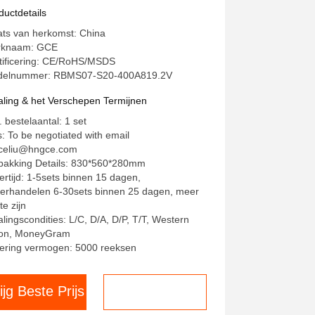
ntainer Energieopslag UPS Off-
ductdetails
id zonne-energieopslag ESS
ats van herkomst: China
rknaam: GCE
tificering: CE/RoHS/MSDS
elnummer: RBMS07-S20-400A819.2V
aling & het Verschepen Termijnen
. bestelaantal: 1 set
js: To be negotiated with email
celiu@hngce.com
pakking Details: 830*560*280mm
ertijd: 1-5sets binnen 15 dagen,
erhandelen 6-30sets binnen 25 dagen, meer
te zijn
alingscondities: L/C, D/A, D/P, T/T, Western
on, MoneyGram
ering vermogen: 5000 reeksen
ijg Beste Prijs
Chat nu