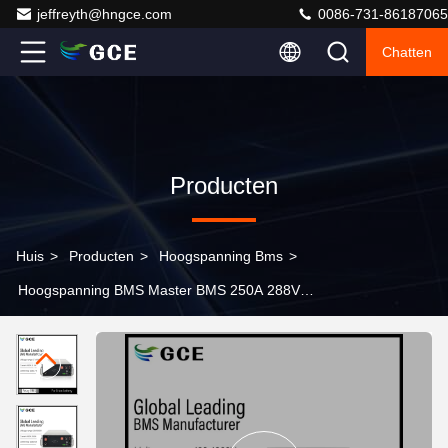
jeffreyth@hngce.com
0086-731-86187065
Chatten
Producten
Huis
>
Producten
>
Hoogspanning Bms
>
Hoogspanning BMS Master BMS 250A 288V
Stroomverbruik≤15W Event Records 5000