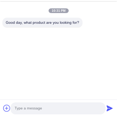
Stijl
één BMS
10:31 PM
Energieverbruik
≤ 15 W
Good day, what product are you looking for?
Maximale stroom
250A
Bescherming tegen
- Ja, dat klopt.
celoverspanning
Spanningsbereik
500-1000V
Kleur
Rechts Zwart
Type batterij
LFP, NMC, LTO
Master BMS nettogewicht
22 kg
Model
RBMS-S20-250A-350
DC&AC Dual Power
Kenmerken
Supply
Dit hoge spanning BMS product is perfect voor
Lifpo4 BMS
De toepassing van de
batterijopslagbedrijf
Het is een
ideaal.
bms voor lithium-ionbatterijen
gebruik met een
maximale stroom van 250 A en een spanningsbereik van