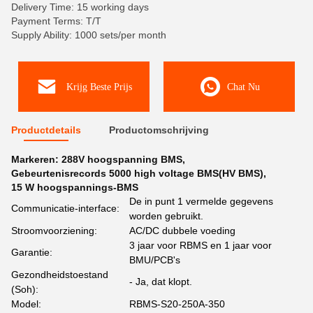
Delivery Time: 15 working days
Payment Terms: T/T
Supply Ability: 1000 sets/per month
Krijg Beste Prijs
Chat Nu
Productdetails
Productomschrijving
Markeren:
288V hoogspanning BMS
,
Gebeurtenisrecords 5000 high voltage BMS(HV BMS)
,
15 W hoogspannings-BMS
De in punt 1 vermelde gegevens
Communicatie-interface:
worden gebruikt.
Stroomvoorziening:
AC/DC dubbele voeding
3 jaar voor RBMS en 1 jaar voor
Garantie:
BMU/PCB's
Gezondheidstoestand
- Ja, dat klopt.
(Soh):
Model:
RBMS-S20-250A-350