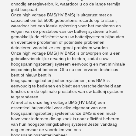
onnodig energieverbruik, waardoor u op de lange termijn
geld bespaart.
Onze high voltage BMS(HV BMS) is uitgerust met de
capaciteit om tot 5000 gebeurtenis records op te slaan,
waardoor het een ideale oplossing voor het monitoren en
volgen van de prestaties van uw batterij systeem.u kunt
gemakkelijk de efficiëntie van uw batterijsysteem bijhouden
en eventuele problemen of potentiële problemen
detecteren voordat ze een groot probleem worden.
Onze high voltage BMS(HV BMS) is ontworpen om u een
gebruiksvriendelijke ervaring te bieden, zodat u uw
hoogspanningsbatterij systeem eenvoudig en met minimale
inspanning kunt beheren.Of u nu een ervaren technicus
bent of nieuw bent in
hoogspanningsbatterijbeheersystemen, ons BMS is
eenvoudig te bedienen en biedt een verscheidenheid aan
functies om de optimale prestaties van uw batterij systeem
te garanderen.
Al met al is onze high voltage BMS(HV BMS) een
essentieel hulpmiddel voor elke eigenaar van een
hoogspanningsbatterij systeem.onze BMS is een must-
have voor iedereen die op zoek is naar efficiënt beheren
van hun hoogspanningsbatterij systeemBestel vandaag
nog en ervaar de voordelen van ons
hoogspanningsbatterijbeheer.