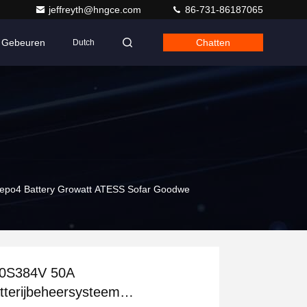
jeffreyth@hngce.com
86-731-86187065
Gebeuren
Chatten
Dutch
fepo4 Battery Growatt ATESS Sofar Goodwe
0S384V 50A
tterijbeheersysteem