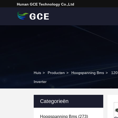
Hunan GCE Technology Co.,Ltd
Huis
>
Producten
>
Hoogspanning Bms
>
120
Inverter
Categorieën
Hoogspanning Bms
(273)