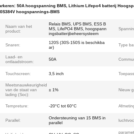
rkeren:
50A hoogspanning BMS
,
Lithium Lifepo4 batterij Hoog
20S384V hoogspannings-BMS
Relais BMS, UPS BMS, ESS B
Naam van het
MS, LifePO4 BMS, hoogspann
Spannin
product:
ingsbatterijbeheersysteem
120S (30S-150S is beschikba
Snaren:
Type bat
ar)
Laad- en
50A
Communi
ontlaadstroom:
Touchscreen:
3,5 inch
Toepass
Meetsnauwkeurigheid
van de staat van
± 1%
Nieuw g
lading (Soc):
Tempreture:
-20°C tot 60°C
Afmetin
Ondersteuning van 15 BMS in
Parallel:
luchtvoc
parallel
paramet