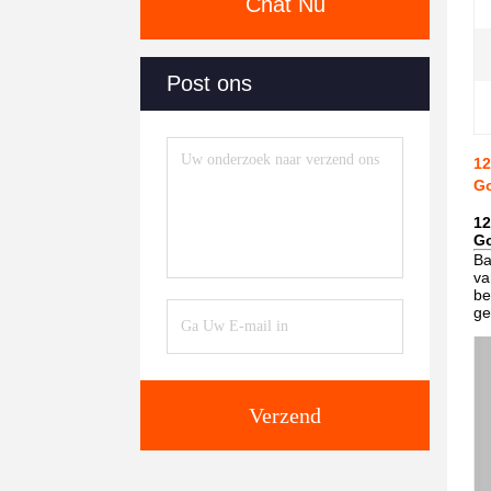
Chat Nu
Post ons
12
Go
12
Go
Ba
va
be
ge
Verzend