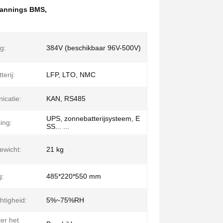
spannings BMS
,
g:
384V (beschikbaar 96V-500V)
terij:
LFP, LTO, NMC
catie:
KAN, RS485
UPS, zonnebatterijsysteem, E
ing:
SS... ...
ewicht:
21 kg
g:
485*220*550 mm
htigheid:
5%~75%RH
er het