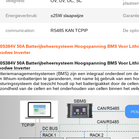
Veiligheid:
OV, UV, OC, SC
plaatsen
Energieverbruik:
≤25W slaapwijze
Garanti
comnunication:
RS485 KAN TCPIP
De oplo
0S384V 50A Batterijbeheersysteem Hoogspanning BMS Voor Lithi
odwe Inverter
0S384V 50A Batterijbeheersysteem Hoogspanning BMS Voor Lithi
odwe Inverter
tteriemanagementsystemen (BMS) zijn een integraal onderdeel om de ve
n lithium-ionbatterijen te garanderen, met name bij gebruik van een 
sturingssysteem dat toezicht houdt op het batterijpakket door de cell
zondheid van de cellen en het onderhouden van cellen binnen het veili