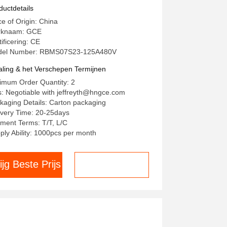
ogspanning BMS Voor Lithium
ductdetails
fepo4 Battery Growatt ATESS
ce of Origin: China
far Goodwe Inverter
rknaam: GCE
tificering: CE
el Number: RBMS07S23-125A480V
aling & het Verschepen Termijnen
imum Order Quantity: 2
js: Negotiable with jeffreyth@hngce.com
kaging Details: Carton packaging
ivery Time: 20-25days
ment Terms: T/T, L/C
ply Ability: 1000pcs per month
ijg Beste Prijs
Chat nu