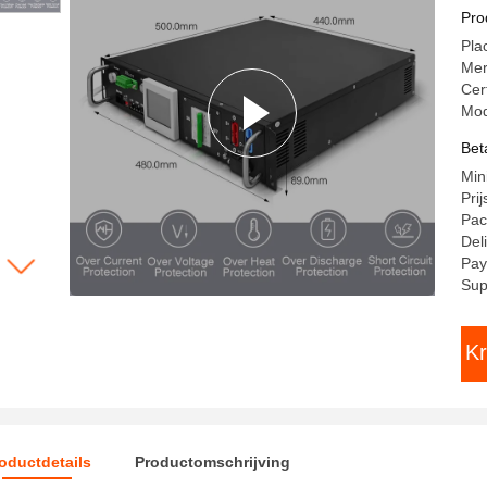
Ho
Pro
Li
Pla
So
Me
Cer
Mod
Bet
Min
Pri
Pac
Del
Pay
Sup
Kr
oductdetails
Productomschrijving